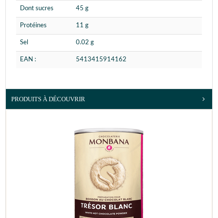
Dont sucres
45 g
Protéines
11 g
Sel
0.02 g
EAN :
5413415914162
PRODUITS À DÉCOUVRIR