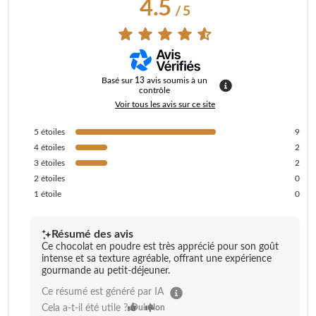
4.5
/
5
Basé sur
13
avis soumis à un
contrôle
Voir tous les avis sur ce site
5
étoiles
9
4
étoiles
2
3
étoiles
2
2
étoiles
0
1
étoile
0
Résumé des avis
Ce chocolat en poudre est très apprécié pour son goût
intense et sa texture agréable, offrant une expérience
gourmande au petit-déjeuner.
Ce résumé est généré par IA
Cela a-t-il été utile ?
Oui
Non