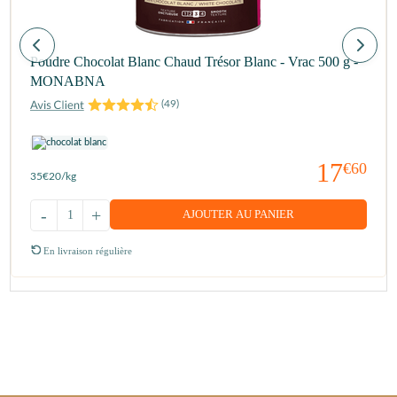
Poudre Chocolat Blanc Chaud Trésor Blanc - Vrac 500 g -
MONABNA
(
49
)
17
€60
35
€20
/kg
-
+
AJOUTER AU PANIER
En livraison régulière