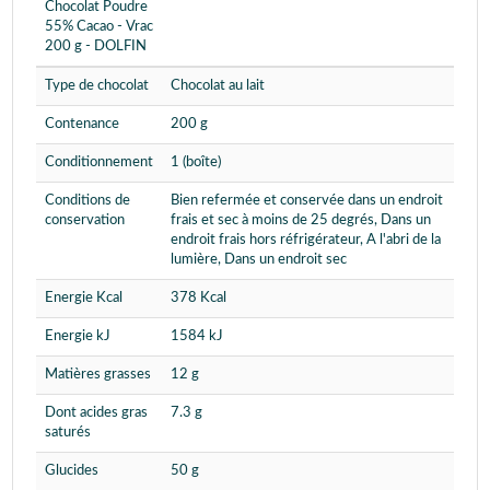
Chocolat Poudre
55% Cacao - Vrac
200 g - DOLFIN
Type de chocolat
Chocolat au lait
Contenance
200 g
Conditionnement
1 (boîte)
Conditions de
Bien refermée et conservée dans un endroit
conservation
frais et sec à moins de 25 degrés, Dans un
endroit frais hors réfrigérateur, A l'abri de la
lumière, Dans un endroit sec
Energie Kcal
378 Kcal
Energie kJ
1584 kJ
Matières grasses
12 g
Dont acides gras
7.3 g
saturés
Glucides
50 g