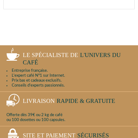
LE SPÉCIALISTE DE
L'UNIVERS DU
CAFÉ
Entreprise française.
L'expert café N°1 sur Internet.
Prix bas et cadeaux exclusifs.
Conseils d'experts passionnés.
LIVRAISON
RAPIDE & GRATUITE
Offerte dès 39€ ou 2 kg de café
ou 100 dosettes ou 100 capsules.
SITE ET PAIEMENT
SÉCURISÉS