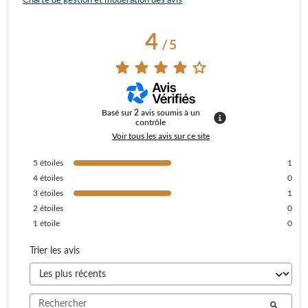
Charte de gestion et modération des avis
4
/
5
Basé sur
2
avis soumis à un
contrôle
Voir tous les avis sur ce site
5
étoiles
1
4
étoiles
0
3
étoiles
1
2
étoiles
0
1
étoile
0
Trier les avis