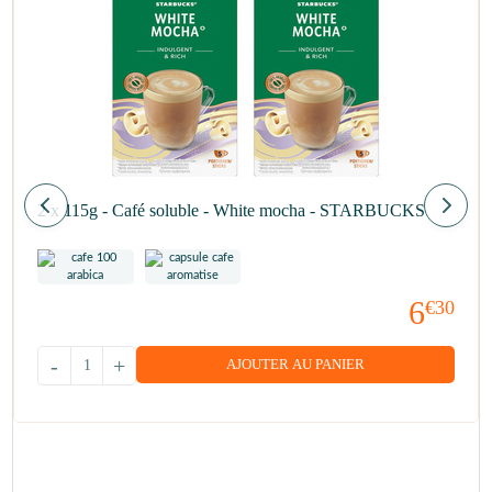
2 x 115g - Café soluble - White mocha - STARBUCKS
6
€30
-
+
AJOUTER AU PANIER