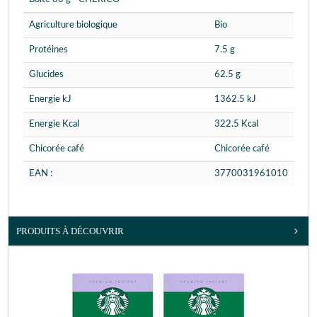
Agriculture biologique
Bio
Protéines
7.5 g
Glucides
62.5 g
Energie kJ
1362.5 kJ
Energie Kcal
322.5 Kcal
Chicorée café
Chicorée café
EAN :
3770031961010
PRODUITS À DÉCOUVRIR