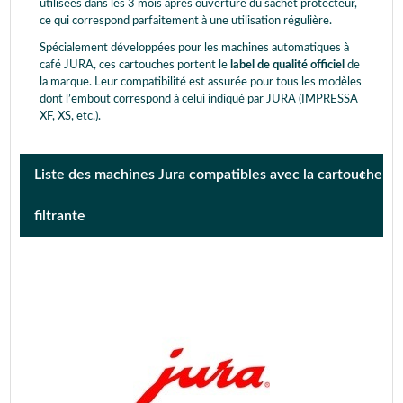
utilisées dans les 3 mois après ouverture du sachet protecteur,
ce qui correspond parfaitement à une utilisation régulière.
Spécialement développées pour les machines automatiques à
café JURA, ces cartouches portent le
label de qualité officiel
de
la marque. Leur compatibilité est assurée pour tous les modèles
dont l’embout correspond à celui indiqué par JURA (IMPRESSA
XF, XS, etc.).
Liste des machines Jura compatibles avec la cartouche
filtrante
CAPRESSO C1000
CAPRESSO C3000
CAPRESSO E8
CAPRESSO S9
IMPRESSA
IMPRESSA C5
AVANTGARDE
IMPRESSA E10
IMPRESSA E25
IMPRESSA E30
IMPRESSA E40
IMPRESSA E45
IMPRESSA E5
IMPRESSA E50
IMPRESSA E55
IMPRESSA E60
IMPRESSA E65
IMPRESSA E70