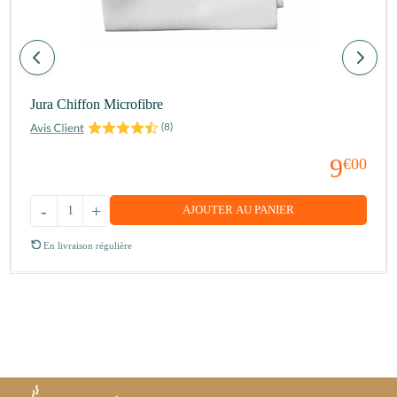
Jura Chiffon Microfibre
(
8
)
9
€00
-
+
AJOUTER AU PANIER
En livraison régulière