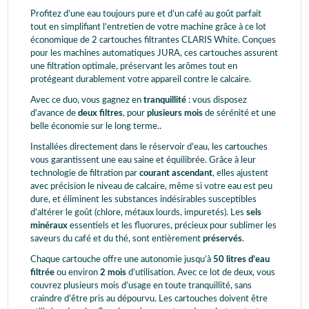
Profitez d’une eau toujours pure et d’un café au goût parfait
tout en simplifiant l’entretien de votre machine grâce à ce lot
économique de 2 cartouches filtrantes CLARIS White. Conçues
pour les machines automatiques JURA, ces cartouches assurent
une filtration optimale, préservant les arômes tout en
protégeant durablement votre appareil contre le calcaire.
Avec ce duo, vous gagnez en
tranquillité
: vous disposez
d’avance de
deux filtres
, pour
plusieurs mois
de sérénité et une
belle économie sur le long terme..
Installées directement dans le réservoir d’eau, les cartouches
vous garantissent une eau saine et équilibrée. Grâce à leur
technologie de filtration par
courant ascendant
, elles ajustent
avec précision le niveau de calcaire, même si votre eau est peu
dure, et éliminent les substances indésirables susceptibles
d’altérer le goût (chlore, métaux lourds, impuretés). Les
sels
minéraux
essentiels et les fluorures, précieux pour sublimer les
saveurs du café et du thé, sont entièrement
préservés
.
Chaque cartouche offre une autonomie jusqu’à
50 litres d’eau
filtrée
ou environ
2 mois
d’utilisation. Avec ce lot de deux, vous
couvrez plusieurs mois d’usage en toute tranquillité, sans
craindre d’être pris au dépourvu. Les cartouches doivent être