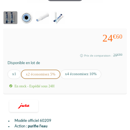
24
€60
29
€80
Prix de comparaison :
Disponible en lot de
x1
x4 économisez 10%
x2 économisez 5%
En stock - Expédié sous 24H
Modèle officiel 60209
Action :
purifie l'eau