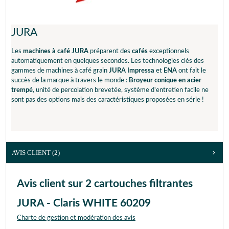
IMPRESSA E74
IMPRESSA E75
IMPRESSA E85
IMPRESSA E9
IMPRESSA F5
IMPRESSA F50
JURA
IMPRESSA F70
IMPRESSA F9
IMPRESSA F90
IMPRESSA ONE TOUCH
Les
machines à café JURA
préparent des
cafés
exceptionnels
IMPRESSA S50
IMPRESSA S55
automatiquement en quelques secondes. Les technologies clés des
IMPRESSA S7
IMPRESSA S70
gammes de machines à café grain
JURA Impressa
et
ENA
ont fait le
IMPRESSA S75
IMPRESSA S85
succès de la marque à travers le monde :
Broyeur conique en acier
IMPRESSA S9
IMPRESSA S90
trempé
, unité de percolation brevetée, système d'entretien facile ne
IMPRESSA X7
IMPRESSA X95
sont pas des options mais des caractéristiques proposées en série !
IMPRESSA XF50
IMPRESSA XS9 CLASSIC
IMPRESSA XS90
IMPRESSA Z5
NESPRESSO N9
NESPRESSO N90
XF50 CLASSIC
AVIS CLIENT
(2)
Avis client sur 2 cartouches filtrantes
JURA - Claris WHITE 60209
Charte de gestion et modération des avis