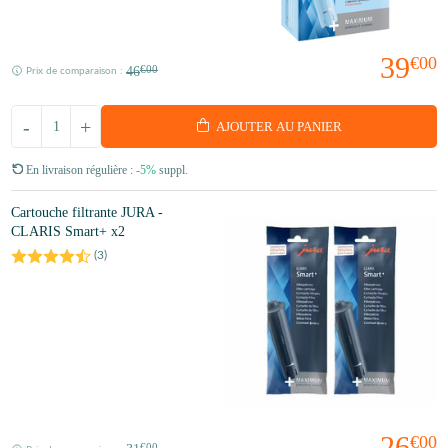
39
€00
46
€00
Prix de comparaison :
-
+
AJOUTER AU PANIER
En livraison régulière :
-5%
suppl.
Cartouche filtrante JURA -
CLARIS Smart+ x2
(
3
)
26
€00
€00