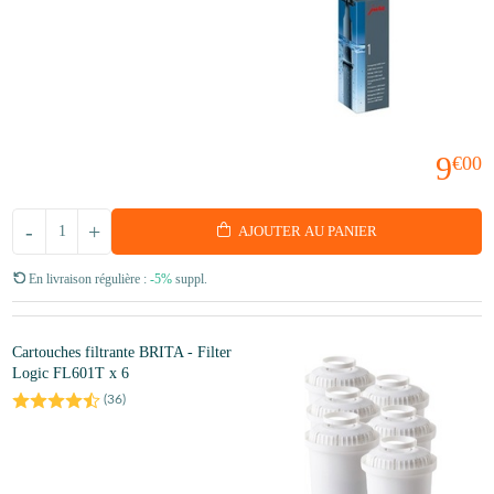
9
€00
-
+
AJOUTER AU PANIER
En livraison régulière :
-5%
suppl.
Cartouches filtrante BRITA - Filter
Logic FL601T x 6
(
36
)