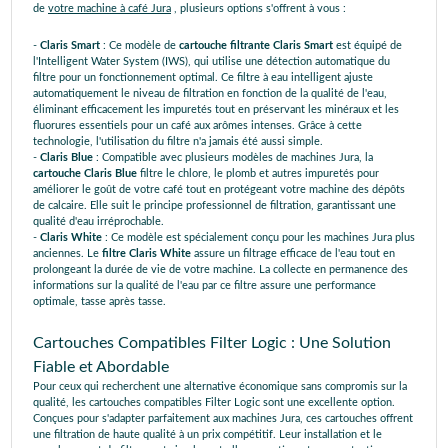
de
votre machine à café Jura
, plusieurs options s'offrent à vous :
-
Claris Smart
: Ce modèle de
cartouche filtrante Claris Smart
est équipé de
l'Intelligent Water System (IWS), qui utilise une détection automatique du
filtre pour un fonctionnement optimal. Ce filtre à eau intelligent ajuste
automatiquement le niveau de filtration en fonction de la qualité de l'eau,
éliminant efficacement les impuretés tout en préservant les minéraux et les
fluorures essentiels pour un café aux arômes intenses. Grâce à cette
technologie, l'utilisation du filtre n'a jamais été aussi simple.
-
Claris Blue
: Compatible avec plusieurs modèles de machines Jura, la
cartouche Claris Blue
filtre le chlore, le plomb et autres impuretés pour
améliorer le goût de votre café tout en protégeant votre machine des dépôts
de calcaire. Elle suit le principe professionnel de filtration, garantissant une
qualité d'eau irréprochable.
-
Claris White
: Ce modèle est spécialement conçu pour les machines Jura plus
anciennes. Le
filtre Claris White
assure un filtrage efficace de l'eau tout en
prolongeant la durée de vie de votre machine. La collecte en permanence des
informations sur la qualité de l'eau par ce filtre assure une performance
optimale, tasse après tasse.
Cartouches Compatibles Filter Logic : Une Solution
Fiable et Abordable
Pour ceux qui recherchent une alternative économique sans compromis sur la
qualité, les cartouches compatibles Filter Logic sont une excellente option.
Conçues pour s'adapter parfaitement aux machines Jura, ces cartouches offrent
une filtration de haute qualité à un prix compétitif. Leur installation et le