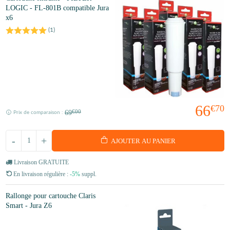
LOGIC - FL-801B compatible Jura
x6
(
1
)
66
€70
69
€00
Prix de comparaison :
-
+
AJOUTER AU PANIER
Livraison GRATUITE
En livraison régulière :
-5%
suppl.
Rallonge pour cartouche Claris
Smart - Jura Z6