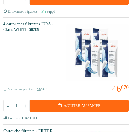
En livraison régulière :
-5%
suppl.
4 cartouches filtrantes JURA -
Claris WHITE 60209
46
€70
59
€60
Prix de comparaison :
-
+
AJOUTER AU PANIER
Livraison GRATUITE
Cartouche filtrante - FILTER