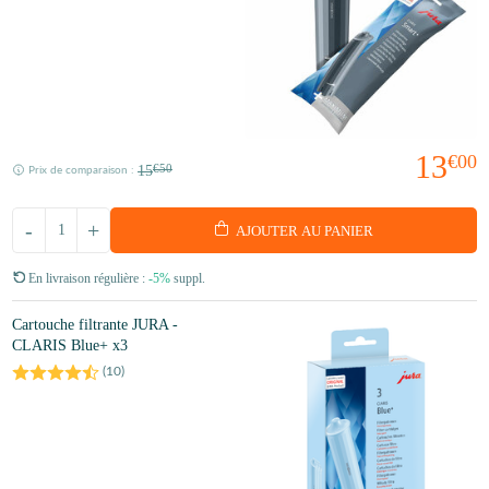
13
€00
15
€50
Prix de comparaison :
-
+
AJOUTER AU PANIER
En livraison régulière :
-5%
suppl.
Cartouche filtrante JURA -
CLARIS Blue+ x3
(
10
)