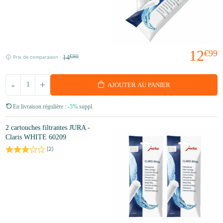
12
€99
14
€90
Prix de comparaison :
-
+
AJOUTER AU PANIER
En livraison régulière :
-5%
suppl.
2 cartouches filtrantes JURA -
Claris WHITE 60209
(
2
)