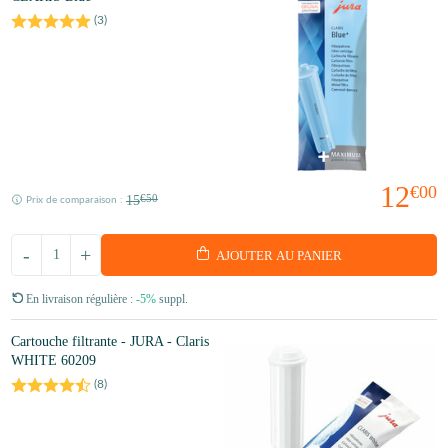
(
3
)
12
€00
15
€50
Prix de comparaison :
-
+
AJOUTER AU PANIER
En livraison régulière :
-5%
suppl.
Cartouche filtrante - JURA - Claris
WHITE 60209
(
8
)