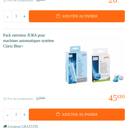
31
Prix de comparaison :
-
+
AJOUTER AU PANIER
Pack entretien JURA pour
machines automatiques système
Claris Blue+
45
€80
57
€90
Prix de comparaison :
-
+
AJOUTER AU PANIER
Livraison GRATUITE