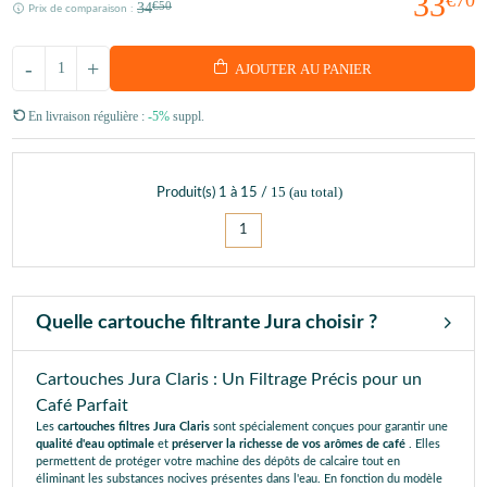
33
34
€50
Prix de comparaison :
-
+
AJOUTER AU PANIER
En livraison régulière :
-5%
suppl.
15
(au total)
Produit(s)
1
à
15
/
1
Quelle cartouche filtrante Jura choisir ?
Cartouches Jura Claris : Un Filtrage Précis pour un
Café Parfait
Les
cartouches filtres Jura Claris
sont spécialement conçues pour garantir une
qualité d'eau optimale
et
préserver la richesse de vos arômes de café
. Elles
permettent de protéger votre machine des dépôts de calcaire tout en
éliminant les substances nocives présentes dans l'eau. En fonction du modèle