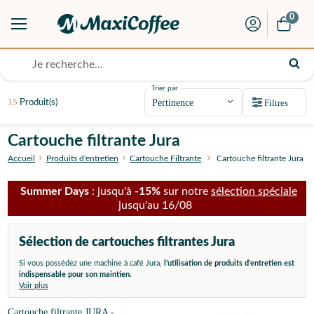
0
Trier par
15
Filtres
Produit(s)
Cartouche filtrante Jura
Accueil
Produits d'entretien
Cartouche Filtrante
Cartouche filtrante Jura
Summer Days
: jusqu'à
-15%
sur notre
sélection spéciale
jusqu'au 16/08
Sélection de cartouches filtrantes Jura
Si vous possédez une machine à café Jura,
l’utilisation de produits d’entretien est
indispensable pour son maintien.
Voir plus
Cartouche filtrante JURA -