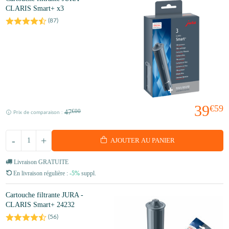
CLARIS Smart+ x3
(
87
)
39
€59
47
€00
Prix de comparaison :
-
+
AJOUTER AU PANIER
Livraison GRATUITE
En livraison régulière :
-5%
suppl.
Cartouche filtrante JURA -
CLARIS Smart+ 24232
(
56
)