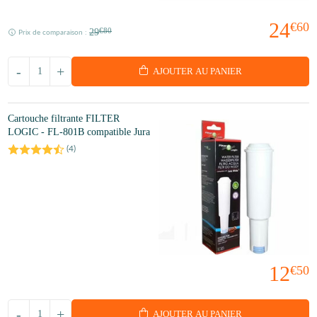
24
€60
29
€80
Prix de comparaison :
-
+
AJOUTER AU PANIER
Cartouche filtrante FILTER
LOGIC - FL-801B compatible Jura
(
4
)
12
€50
-
+
AJOUTER AU PANIER