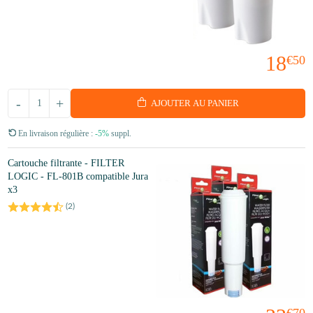
18
€50
-
+
AJOUTER AU PANIER
En livraison régulière :
-5%
suppl.
Cartouche filtrante - FILTER
LOGIC - FL-801B compatible Jura
x3
(
2
)
€70