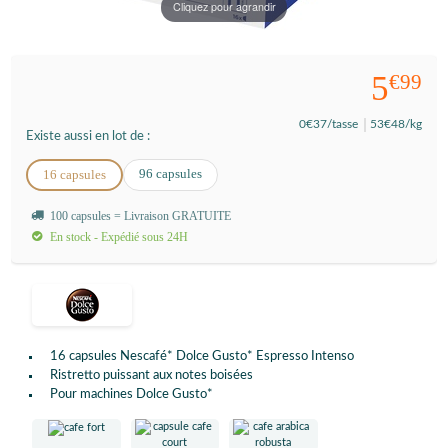
Cliquez pour agrandir
5
€99
0
€37
/tasse
53
€48
/kg
Existe aussi en lot de :
96 capsules
16 capsules
100 capsules = Livraison GRATUITE
En stock - Expédié sous 24H
16 capsules Nescafé* Dolce Gusto* Espresso Intenso
Ristretto puissant aux notes boisées
Pour machines Dolce Gusto*