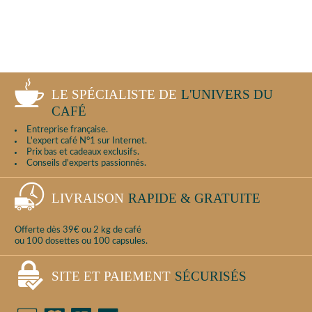
LE SPÉCIALISTE DE
L'UNIVERS DU
CAFÉ
Entreprise française.
L'expert café N°1 sur Internet.
Prix bas et cadeaux exclusifs.
Conseils d'experts passionnés.
LIVRAISON
RAPIDE & GRATUITE
Offerte dès 39€ ou 2 kg de café
ou 100 dosettes ou 100 capsules.
SITE ET PAIEMENT
SÉCURISÉS