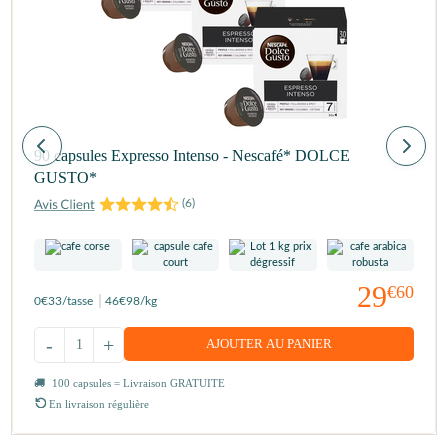
90 capsules Expresso Intenso - Nescafé* DOLCE
GUSTO*
(
6
)
29
€60
0
€33
/tasse
46
€98
/kg
-
+
AJOUTER AU PANIER
100 capsules = Livraison GRATUITE
En livraison régulière