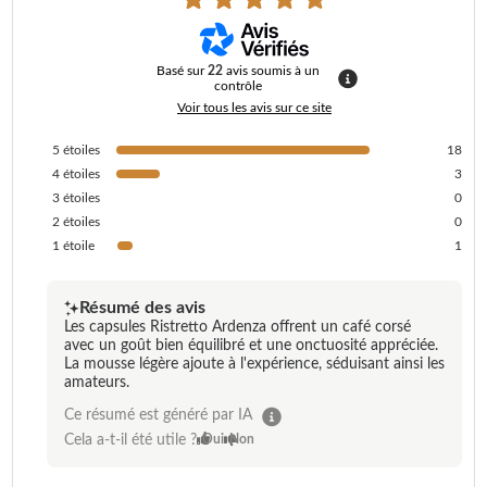
Basé sur
22
avis soumis à un
contrôle
Voir tous les avis sur ce site
5
étoiles
18
4
étoiles
3
3
étoiles
0
2
étoiles
0
1
étoile
1
Résumé des avis
Les capsules Ristretto Ardenza offrent un café corsé
avec un goût bien équilibré et une onctuosité appréciée.
La mousse légère ajoute à l'expérience, séduisant ainsi les
amateurs.
Ce résumé est généré par IA
Cela a-t-il été utile ?
Oui
Non