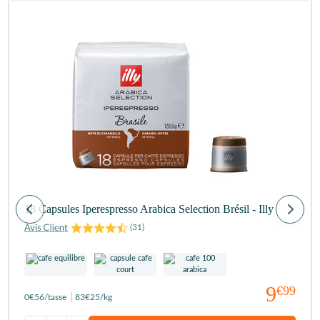
18 Capsules Iperespresso Arabica Selection Brésil - Illy
(
31
)
9
€99
0
€56
/tasse
83
€25
/kg