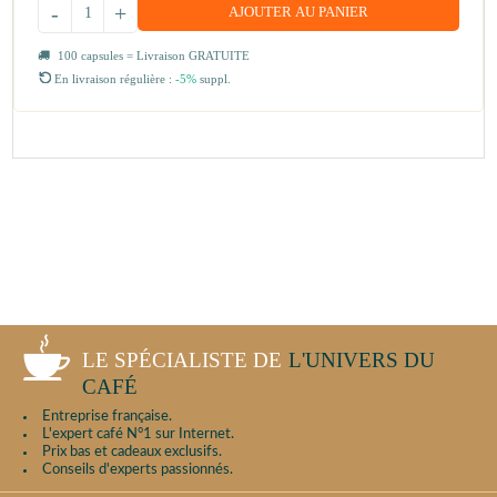
-
+
AJOUTER AU PANIER
100 capsules = Livraison GRATUITE
En livraison régulière :
-5%
suppl.
LE SPÉCIALISTE DE
L'UNIVERS DU
CAFÉ
Entreprise française.
L'expert café N°1 sur Internet.
Prix bas et cadeaux exclusifs.
Conseils d'experts passionnés.