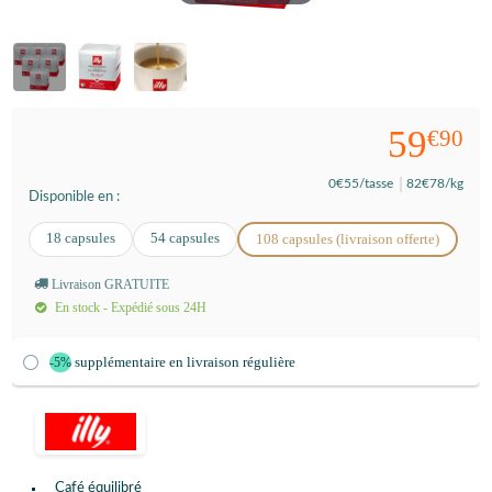
59
€90
0
€55
/tasse
82
€78
/kg
Disponible en :
18 capsules
54 capsules
108 capsules (livraison offerte)
Livraison GRATUITE
En stock - Expédié sous 24H
supplémentaire en livraison régulière
-5%
Café équilibré