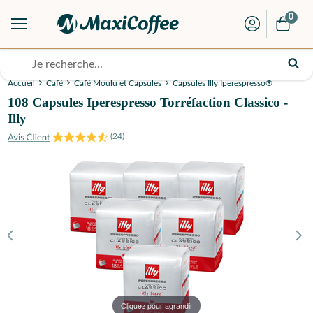
0
Accueil
Café
Café Moulu et Capsules
Capsules Illy Iperespresso®
108 Capsules Iperespresso Torréfaction Classico -
Illy
(
24
)
Cliquez pour agrandir