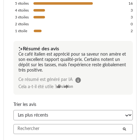
5
étoiles
16
4
étoiles
3
3
étoiles
3
2
étoiles
0
1
étoile
2
Résumé des avis
Ce café italien est apprécié pour sa saveur non amère et
son excellent rapport qualité-prix. Certains notent un
dépôt sur les tasses, mais l'expérience reste globalement
très positive.
Ce résumé est généré par IA
Cela a-t-il été utile ?
Oui
Non
Trier les avis