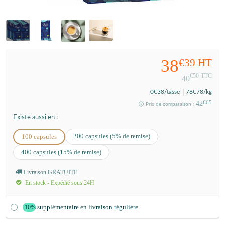
38
€39
HT
€50
TTC
40
0
€38
/tasse
76
€78
/kg
42
€65
Prix de comparaison :
Existe aussi en :
200 capsules (5% de remise)
100 capsules
400 capsules (15% de remise)
Livraison GRATUITE
En stock - Expédié sous 24H
supplémentaire en livraison régulière
-10%