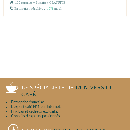
100 capsules = Livraison GRATUITE
En livraison régulière :
-10%
suppl.
LE SPÉCIALISTE DE
L'UNIVERS DU
CAFÉ
Entreprise française.
L'expert café N°1 sur Internet.
Prix bas et cadeaux exclusifs.
Conseils d'experts passionnés.