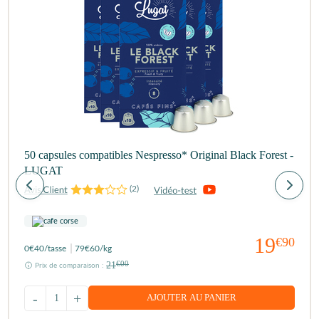
50 capsules compatibles Nespresso* Original Black Forest -
LUGAT
(
2
)
19
€90
0
€40
/tasse
79
€60
/kg
21
€00
Prix de comparaison :
-
+
AJOUTER AU PANIER