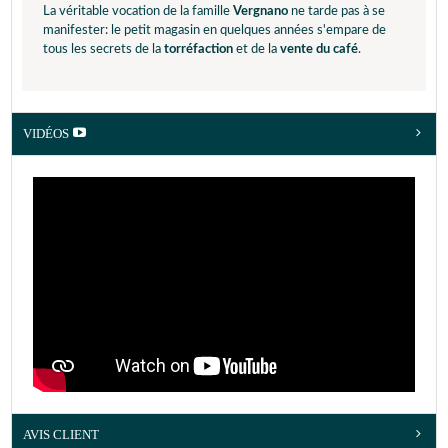
La véritable vocation de la famille
Vergnano
ne tarde pas à se
manifester: le petit magasin en quelques années s'empare de
tous les secrets de la
torréfaction
et de la
vente du café
.
VIDÉOS
AVIS CLIENT