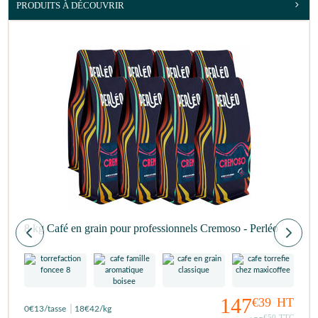
PRODUITS À DÉCOUVRIR
8 kg Café en grain pour professionnels Cremoso - Perléo
147
€39
HT
0
€13
/tasse
18
€42
/kg
€50
TTC