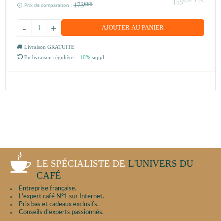
155
173
€65
Prix de comparaison :
-
+
AJOUTER AU PANIER
Livraison GRATUITE
En livraison régulière :
-10%
suppl.
LE SPÉCIALISTE DE
L'UNIVERS DU
CAFÉ
Entreprise française.
L'expert café N°1 sur Internet.
Prix bas et cadeaux exclusifs.
Conseils d'experts passionnés.