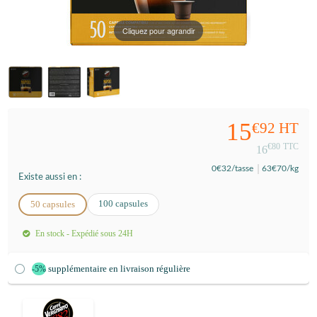
Cliquez pour agrandir
15
€92
HT
€80
TTC
16
0
€32
/tasse
63
€70
/kg
Existe aussi en :
100 capsules
50 capsules
En stock - Expédié sous 24H
supplémentaire en livraison régulière
-5%