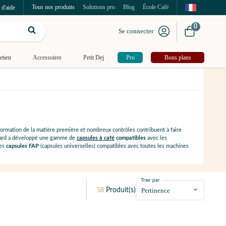
Tous nos produits
Solutions pro
Blog
École Café
 d'aide
0
Se connecter
etien
Accessoires
Petit Dej
Pro
Bons plans
sformation de la matière première et nombreux contrôles contribuent à faire
hard a développé une gamme de
capsules à café
compatibles
avec les
des
capsules FAP
(capsules universelles) compatibles avec toutes les machines
Trier par
58
Produit(s)