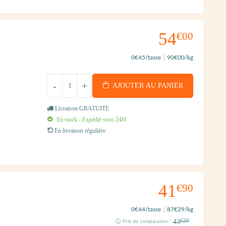
54
€00
0
€45
/tasse
90
€00
/kg
-
+
AJOUTER AU PANIER
Livraison GRATUITE
En stock - Expédié sous 24H
En livraison régulière
41
€90
0
€44
/tasse
87
€29
/kg
43
€20
Prix de comparaison :