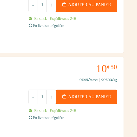
-
+
AJOUTER AU PANIER
En stock - Expédié sous 24H
En livraison régulière
10
€80
0
€45
/tasse
90
€00
/kg
-
+
AJOUTER AU PANIER
En stock - Expédié sous 24H
En livraison régulière