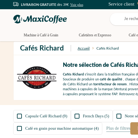
Service client
Voir plus
LIVRAISON GRATUITE
dès 39€
Machine à Café à Grain
Cafetières et Expresso
Café e
Cafés Richard
Accueil
Cafés Richard
Notre sélection de Cafés Rich
Cafés Richard
s'inscrit dans la tradition française 
Soucieux de produire un
café de qualité
, chaque d
de Cafés Richard un
torréfacteur de renom
. Histo
machines à capsules de la marque (Ventura) proven
à capsules proposant le système FAP. Retrouvez 
Capsule Café Richard (9)
French Days (5)
Notre s
Café en grain pour machine automatique (4)
Plus de
filtres