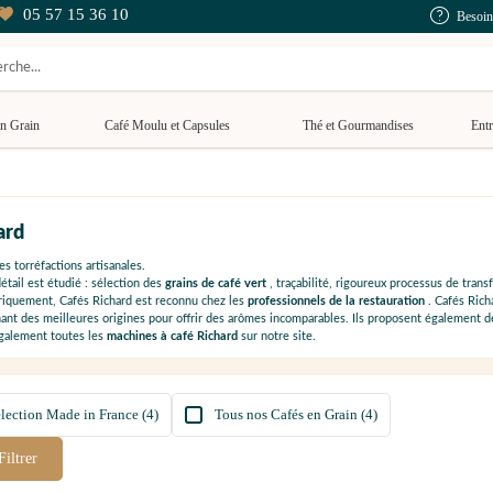
05 57 15 36 10
Besoin
n Grain
Café Moulu et Capsules
Thé et Gourmandises
Entr
ard
des torréfactions artisanales.
étail est étudié : sélection des
grains de café vert
, traçabilité, rigoureux processus de tran
riquement, Cafés Richard est reconnu chez les
professionnels de la restauration
. Cafés Ric
ant des meilleures origines pour offrir des arômes incomparables. Ils proposent également 
également toutes les
machines à café Richard
sur notre site.
élection Made in France (4)
Tous nos Cafés en Grain (4)
Filtrer