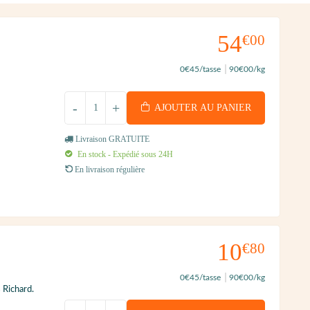
54
€00
0
€45
/tasse
90
€00
/kg
-
+
AJOUTER AU PANIER
Livraison GRATUITE
En stock - Expédié sous 24H
En livraison régulière
10
€80
0
€45
/tasse
90
€00
/kg
 Richard.