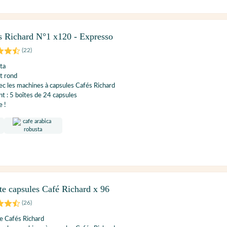
s Richard N°1 x120 - Expresso
(
22
)
ta
et rond
c les machines à capsules Cafés Richard
 : 5 boîtes de 24 capsules
e !
te capsules Café Richard x 96
(
26
)
e Cafés Richard