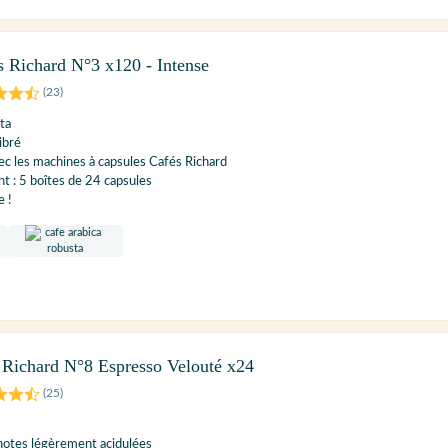
s Richard N°3 x120 - Intense
(
23
)
ta
ibré
c les machines à capsules Cafés Richard
 : 5 boîtes de 24 capsules
e !
 Richard N°8 Espresso Velouté x24
(
25
)
 notes légèrement acidulées