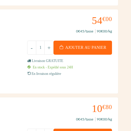
54
€00
0
€45
/tasse
90
€00
/kg
-
+
AJOUTER AU PANIER
Livraison GRATUITE
En stock - Expédié sous 24H
En livraison régulière
10
€80
0
€45
/tasse
90
€00
/kg