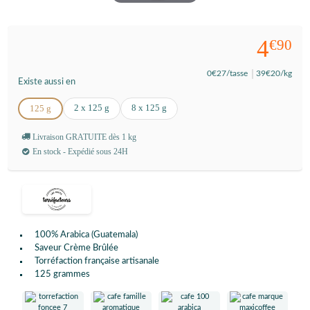
4
€90
0
€27
/tasse
39
€20
/kg
Existe aussi en
2 x 125 g
8 x 125 g
125 g
Livraison GRATUITE dès 1 kg
En stock - Expédié sous 24H
100% Arabica (Guatemala)
Saveur Crème Brûlée
Torréfaction française artisanale
125 grammes