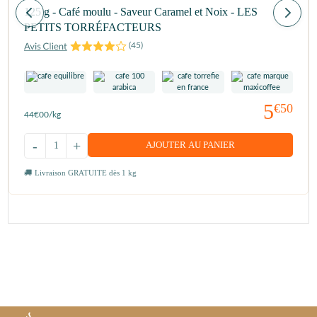
125 g - Café moulu - Saveur Caramel et Noix - LES
PETITS TORRÉFACTEURS
(
45
)
5
€50
44
€00
/kg
-
+
AJOUTER AU PANIER
Livraison GRATUITE dès 1 kg