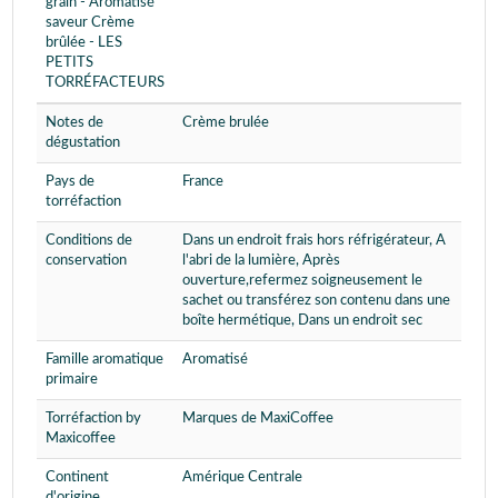
grain - Aromatisé
saveur Crème
brûlée - LES
PETITS
TORRÉFACTEURS
Notes de
Crème brulée
dégustation
Pays de
France
torréfaction
Conditions de
Dans un endroit frais hors réfrigérateur, A
conservation
l'abri de la lumière, Après
ouverture,refermez soigneusement le
sachet ou transférez son contenu dans une
boîte hermétique, Dans un endroit sec
Famille aromatique
Aromatisé
primaire
Torréfaction by
Marques de MaxiCoffee
Maxicoffee
Continent
Amérique Centrale
d'origine