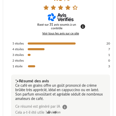
Basé sur
31
avis soumis à un
contrôle
Voir tous les avis sur ce site
5
étoiles
20
4
étoiles
7
3
étoiles
1
2
étoiles
0
1
étoile
3
Résumé des avis
Ce café en grains offre un goût prononcé de crème
brûlée très apprécié, idéal en cappuccino ou en latté.
Son parfum envoûtant et agréable séduit de nombreux
amateurs de café.
Ce résumé est généré par IA
Cela a-t-il été utile ?
Oui
Non