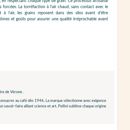
s, en respectant chaque type de grain. Ce processus artisanal
 forcées. La torréfaction à l’air chaud, sans contact avec le
 à l’air, les grains reposent dans des silos avant d’être
arômes et goûts pour assurer une qualité irréprochable avant
ire de Vérone .
e consacrer au café dès 1946. La marque sélectionne avec exigence
 savoir-faire alliant science et art, Pellini sublime chaque origine