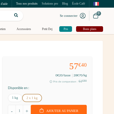
Tous nos produits
Solutions pro
Blog
École Café
 d'aide
0
Se connecter
etien
Accessoires
Petit Dej
Pro
Bons plans
57
€40
0
€20
/tasse
28
€70
/kg
61
€80
Prix de comparaison :
Disponible en :
1 kg
2 x 1 kg
-
+
AJOUTER AU PANIER