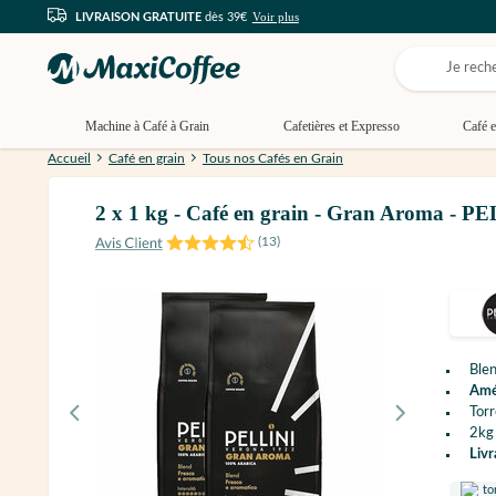
Voir plus
LIVRAISON GRATUITE
dès 39€
Machine à Café à Grain
Cafetières et Expresso
Café e
Accueil
Café en grain
Tous nos Cafés en Grain
2 x 1 kg - Café en grain - Gran Aroma - P
(
13
)
Ble
Amé
Torr
2kg
Livr