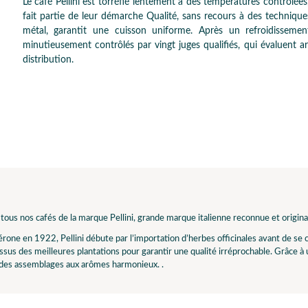
Le café Pellini est torréfié lentement à des températures contrôlée
fait partie de leur démarche Qualité, sans recours à des techniques
métal, garantit une cuisson uniforme. Après un refroidissement
minutieusement contrôlés par vingt juges qualifiés, qui évaluent 
distribution.
ous nos cafés de la marque Pellini, grande marque italienne reconnue et origina
rone en 1922, Pellini débute par l’importation d’herbes officinales avant de s
issus des meilleures plantations pour garantir une qualité irréprochable. Grâce à un
 des assemblages aux arômes harmonieux. .