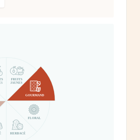
TS
FRUITS
ES
JAUNES
GOURMAND
FLORAL
É
HERBACÉ