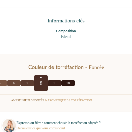
Informations clés
Composition
Blend
Foncée
Couleur de torréfaction -
8
5
6
7
9
10
AMERTUME PRONONCÉE
& AROMATIQUE DE TORRÉFACTION
Expresso ou filtre : comment choisir la torréfaction adaptée ?
Découvrez ce qui vous correspond