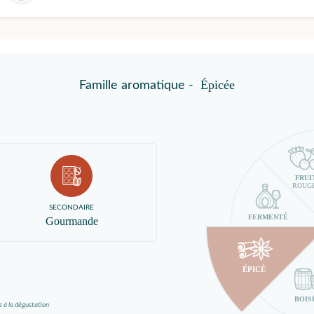
Épicée
Famille aromatique -
FRUI
ROUG
SECONDAIRE
FERMENTÉ
Gourmande
ÉPICÉ
BOIS
s à la dégustation