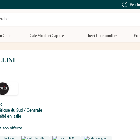
Besoin
n Grain
Café Moulu et Capsules
Thé et Gourmandises
Entr
ELLINI
nd
rique du Sud / Centrale
éfié en Italie
aison offerte