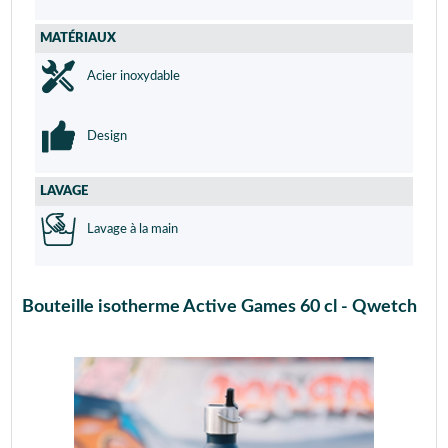
MATÉRIAUX
Acier inoxydable
Design
LAVAGE
Lavage à la main
Bouteille isotherme Active Games 60 cl - Qwetch