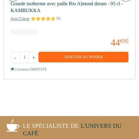
Gourde isotherme avec paille Rio Almond dream - 95 cl -
KAMBUKKA
(
1
)
44
€95
-
+
AJOUTER AU PANIER
Livraison GRATUITE
LE SPÉCIALISTE DE
L'UNIVERS DU
CAFÉ