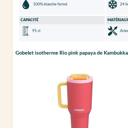
100% étanche fermé
24 h
CAPACITÉ
MATÉRIAU
95 cl
Acie
Gobelet isotherme Rio pink papaya de Kambukka 