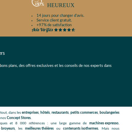
HEUREUX
14 jours pour changer d'avis.
Service client gratuit.
+97% de satisfaction
ers
 bons plans, des offres exclusives et les conseils de nos experts dans
tout, dans les
entreprises
,
hôtels
,
restaurants
,
petits commerces
,
boulangeries
s nos
Concept Stores
.
rques et 8 000 références : une large gamme de
machines expresso
,
 broyeurs
, les
meilleures théières
ou
contenants isothermes
. Mais nous