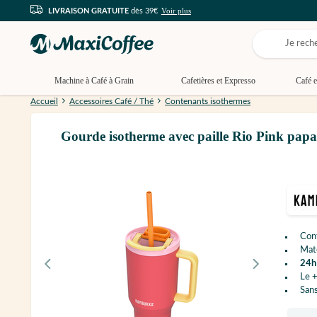
Voir plus
LIVRAISON GRATUITE
dès 39€
Machine à Café à Grain
Cafetières et Expresso
Café e
Accueil
Accessoires Café / Thé
Contenants isothermes
Gourde isotherme avec paille Rio Pink pa
Cont
Maté
24h 
Le +
San