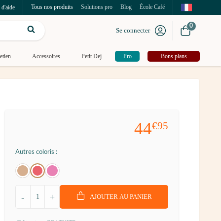
Tous nos produits
Solutions pro
Blog
École Café
 d'aide
0
Se connecter
etien
Accessoires
Petit Dej
Pro
Bons plans
44
€95
Autres coloris :
-
+
AJOUTER AU PANIER