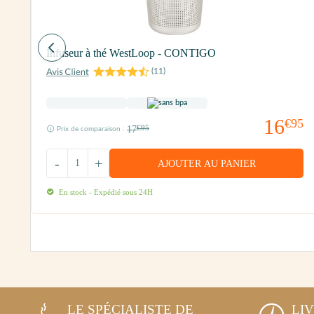
RO
Infuseur à thé WestLoop - CONTIGO
(
11
)
16
€95
17
€95
Prix de comparaison :
90
-
+
AJOUTER AU PANIER
En stock - Expédié sous 24H
LE SPÉCIALISTE DE
LI