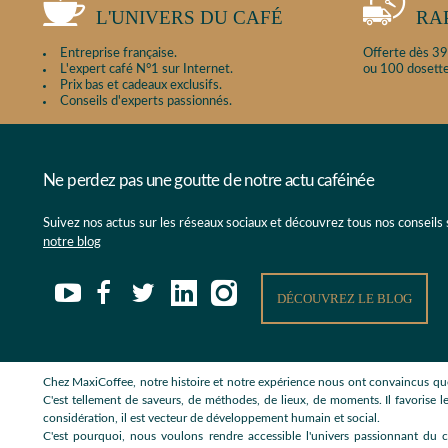
L'UNIVERS DU CAFÉ
RA
Entreprise française.
Offerte dès 39
L'expert café N°1 sur Internet.
ou 100 dosette
Prix bas et cadeaux exclusifs.
Conseils d'experts passionnés.
Ne perdez pas une goutte de notre actu caféinée
Suivez nos actus sur les réseaux sociaux et découvrez tous nos conseils
notre blog
DÉCOUVREZ LE BLOG
Chez MaxiCoffee, notre histoire et notre expérience nous ont convaincus que
C'est tellement de saveurs, de méthodes, de lieux, de moments. Il favorise le
considération, il est vecteur de développement humain et social.
C'est pourquoi, nous voulons rendre accessible l'univers passionnant du c