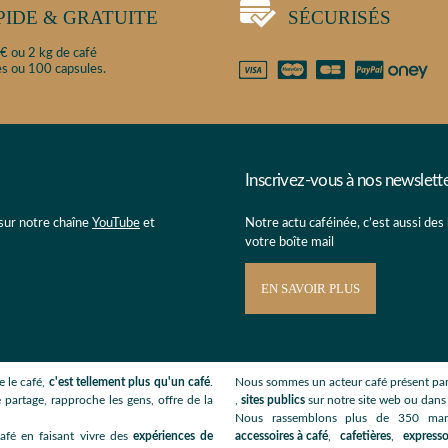
PIDE & GRATUITE
SÉCURISÉS
€ ou 2 kg de café
s ou 100 capsules.
Inscrivez-vous à nos newslett
 sur notre chaîne
YouTube
et
Notre actu caféinée, c’est aussi des
votre boîte mail
EN SAVOIR PLUS
 le café,
c'est tellement plus qu'un café
.
Nous sommes un acteur café présent par
 partage, rapproche les gens, offre de la
,
sites publics
sur notre site web ou dan
Nous rassemblons plus de 350 ma
afé en faisant vivre des
expériences de
accessoires à café
,
cafetières
,
expresso