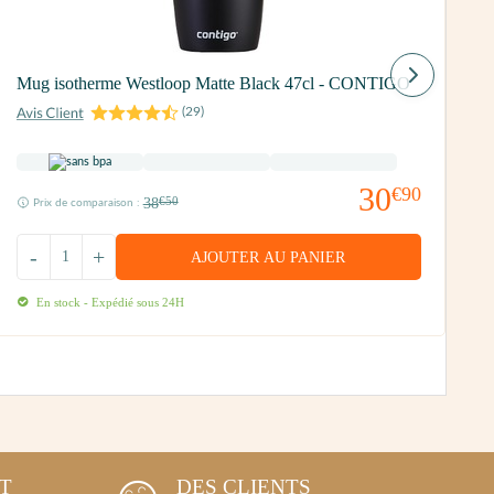
B
Mug isotherme Westloop Matte Black 47cl - CONTIGO
F
(
29
)
30
€90
38
€50
Prix de comparaison :
-
+
AJOUTER AU PANIER
En stock - Expédié sous 24H
NT
DES CLIENTS