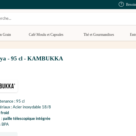
Besoin
n Grain
Café Moulu et Capsules
Thé et Gourmandises
Entr
paya - 95 cl - KAMBUKKA
enance : 95 cl
riaux : Acier inoxydable 18/8
froid
 :
paille télescopique intégrée
s BPA