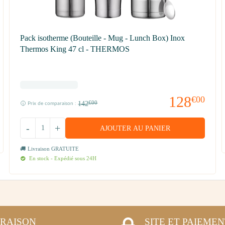
Pack isotherme (Bouteille - Mug - Lunch Box) Inox
Thermos King 47 cl - THERMOS
128
€00
142
€00
Prix de comparaison :
-
+
AJOUTER AU PANIER
Livraison GRATUITE
En stock - Expédié sous 24H
VRAISON
SITE ET PAIEME