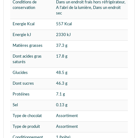
Conditions de
Dans un endroit frais hors réfrigérateur,
conservation
A l'abri de la lumière, Dans un endroit
sec
Energie Kcal
557 Kcal
Energie kJ
2330 kJ
Matières grasses
37.3 g
Dont acides gras
17.8 g
saturés
Glucides
48.5 g
Dont sucres
46.3 g
Protéines
7.1 g
Sel
0.13 g
Type de chocolat
Assortiment
Type de produit
Assortiment
Conditionnement
1 (boîte)