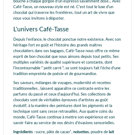
bouche à chaque gorgée d'un espresso savamment dosé... Avec
Café-Tasse, un nouveau style est né. C'est tout le luxe d'un
chocolat qui traverse les frontières, tout un art de vivre que
nous vous invitons à déguster.
L'univers Café-Tasse
Depuis l'enfance, le chocolat ponctue notre existence. Avec son
héritage fort en goût et l'histoire des grands maîtres
chocolatiers dans ses bagages, Café-Tasse nous offre ce même
esprit de bon chocolat que nous aimons depuis tout petits. Ses
multiples variétés de qualité supérieure et constante, dont
l'incontournable " petit carré ", se sont toujours fait l'écho d'une
tradition empreinte de poésie et de gourmandise.
Ses saveurs, mélanges de voyages, modernité et recettes
traditionnelles , laissent apparaître ce contraste entre les
parfums du passé et ceux d'aujourd'hui. Ses collections de
chocolats sont de véritables épreuves d'artistes au goût
évolutif, à la manière des peintures dont les pigments et la
technique sont sans cesse retravaillés. Aux quatre coins du
monde, Café-Tasse continue à mettre son expérience et son
savoir-faire au service de nos désirs d'évasions sensorielles.
Ingrédients
: sucre, pâte de cacao*,
noisettes
, poudre de
lait