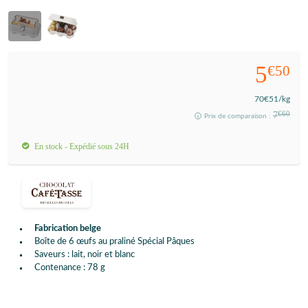
5
€50
70
€51
/kg
7
€60
Prix de comparaison :
En stock - Expédié sous 24H
Fabrication belge
Boîte de 6 œufs au praliné Spécial Pâques
Saveurs : lait, noir et blanc
Contenance : 78 g