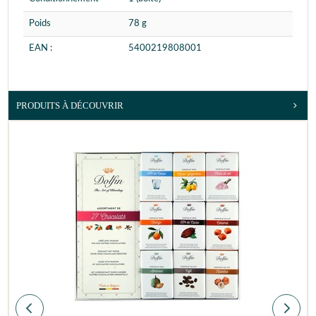
Poids
78 g
EAN :
5400219808001
PRODUITS À DÉCOUVRIR