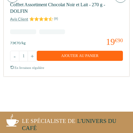
Coffret Assortiment Chocolat Noir et Lait - 270 g -
DOLFIN
(
9
)
19
€90
73
€70
/kg
-
+
AJOUTER AU PANIER
En livraison régulière
LE SPÉCIALISTE DE
L'UNIVERS DU
CAFÉ