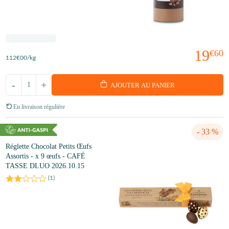
19
€60
112
€00
/kg
-
+
AJOUTER AU PANIER
En livraison régulière
- 33 %
Réglette Chocolat Petits Œufs
Assortis - x 9 œufs - CAFÉ
TASSE DLUO 2026.10.15
(
1
)