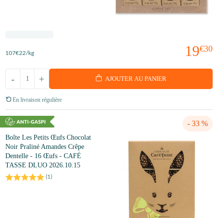
19
€30
107
€22
/kg
-
+
AJOUTER AU PANIER
En livraison régulière
- 33 %
Boîte Les Petits Œufs Chocolat
Noir Praliné Amandes Crêpe
Dentelle - 16 Œufs - CAFÉ
TASSE DLUO 2026.10.15
(
1
)