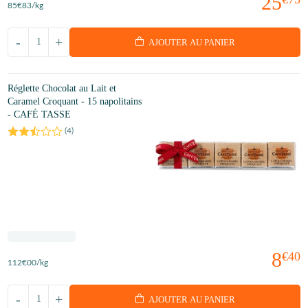
25
85
€83
/kg
-
+
AJOUTER AU PANIER
Réglette Chocolat au Lait et
Caramel Croquant - 15 napolitains
- CAFÉ TASSE
(
4
)
8
€40
112
€00
/kg
-
+
AJOUTER AU PANIER