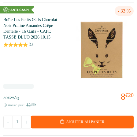
- 33 %
Boîte Les Petits Œufs Chocolat
Noir Praliné Amandes Crêpe
Dentelle - 16 Œufs - CAFÉ
TASSE DLUO 2026.10.15
(
1
)
8
€20
60
€29
/kg
12
€35
Ancien prix :
-
+
AJOUTER AU PANIER