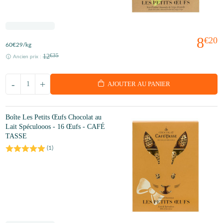
8
€20
60
€29
/kg
12
€35
Ancien prix :
-
+
AJOUTER AU PANIER
Boîte Les Petits Œufs Chocolat au
Lait Spéculooos - 16 Œufs - CAFÉ
TASSE
(
1
)