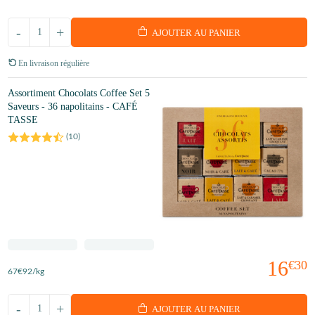
-
+
AJOUTER AU PANIER
En livraison régulière
Assortiment Chocolats Coffee Set 5
Saveurs - 36 napolitains - CAFÉ
TASSE
(
10
)
16
€30
67
€92
/kg
-
+
AJOUTER AU PANIER