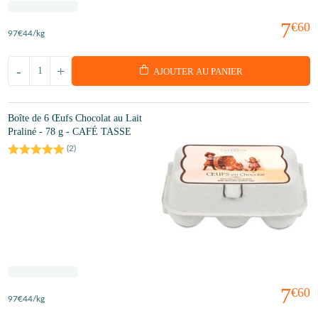
7
€60
97
€44
/kg
-
+
AJOUTER AU PANIER
Boîte de 6 Œufs Chocolat au Lait
Praliné - 78 g - CAFÉ TASSE
(
2
)
7
€60
97
€44
/kg