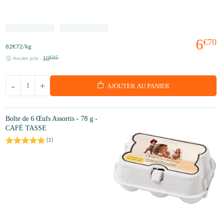
6
€70
82
€72
/kg
10
€05
Ancien prix :
-
+
AJOUTER AU PANIER
Boîte de 6 Œufs Assortis - 78 g -
CAFÉ TASSE
(
1
)