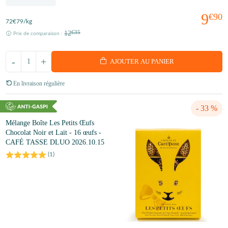
9
€90
72
€79
/kg
12
€35
Prix de comparaison :
-
+
AJOUTER AU PANIER
En livraison régulière
- 33 %
Mélange Boîte Les Petits Œufs
Chocolat Noir et Lait - 16 œufs -
CAFÉ TASSE DLUO 2026.10.15
(
1
)