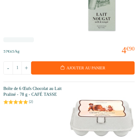
4
€90
57
€65
/kg
-
+
AJOUTER AU PANIER
Boîte de 6 Œufs Chocolat au Lait
Praliné - 78 g - CAFÉ TASSE
(
2
)