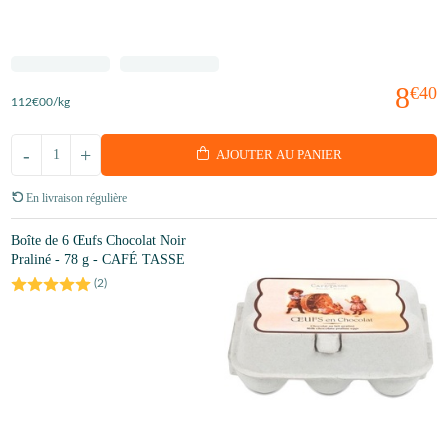
8
€40
112
€00
/kg
-
+
AJOUTER AU PANIER
En livraison régulière
Boîte de 6 Œufs Chocolat Noir
Praliné - 78 g - CAFÉ TASSE
(
2
)