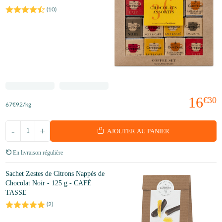
(
10
)
16
€30
67
€92
/kg
-
+
AJOUTER AU PANIER
En livraison régulière
Sachet Zestes de Citrons Nappés de
Chocolat Noir - 125 g - CAFÉ
TASSE
(
2
)