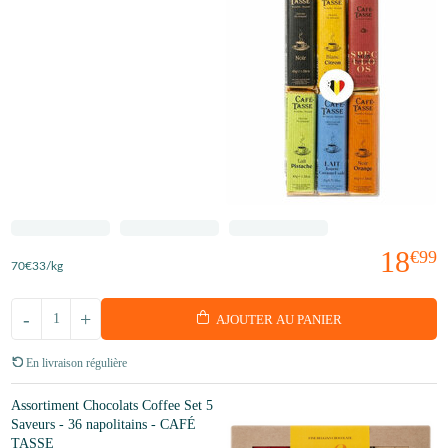
18
€99
70
€33
/kg
-
+
AJOUTER AU PANIER
En livraison régulière
Assortiment Chocolats Coffee Set 5
Saveurs - 36 napolitains - CAFÉ
TASSE