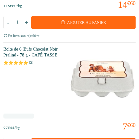
14
€60
116
€80
/kg
-
+
AJOUTER AU PANIER
En livraison régulière
Boîte de 6 Œufs Chocolat Noir
Praliné - 78 g - CAFÉ TASSE
(
2
)
7
€60
97
€44
/kg