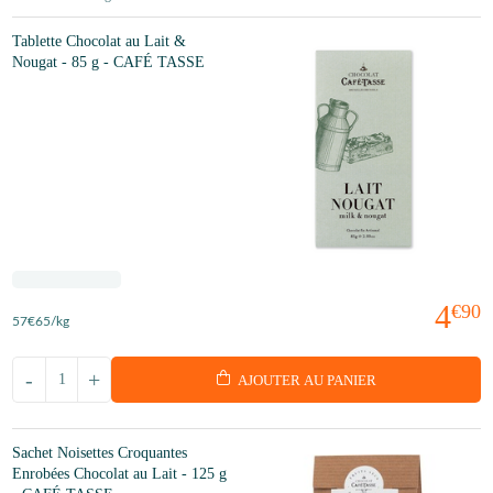
Tablette Chocolat au Lait &
Nougat - 85 g - CAFÉ TASSE
4
€90
57
€65
/kg
-
+
AJOUTER AU PANIER
Sachet Noisettes Croquantes
Enrobées Chocolat au Lait - 125 g