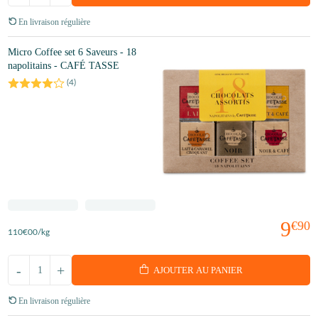
En livraison régulière
Micro Coffee set 6 Saveurs - 18
napolitains - CAFÉ TASSE
(
4
)
9
€90
110
€00
/kg
-
+
AJOUTER AU PANIER
En livraison régulière