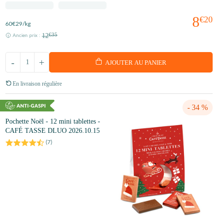
8
€20
60
€29
/kg
12
€35
Ancien prix :
-
+
AJOUTER AU PANIER
En livraison régulière
- 34 %
Pochette Noël - 12 mini tablettes -
CAFÉ TASSE DLUO 2026.10.15
(
7
)