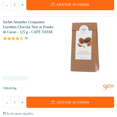
-
+
AJOUTER AU PANIER
Sachet Amandes Croquantes
Enrobées Chocolat Noir et Poudre
de Cacao - 125 g - CAFÉ TASSE
(
8
)
9
€80
78
€40
/kg
-
+
AJOUTER AU PANIER
En livraison régulière