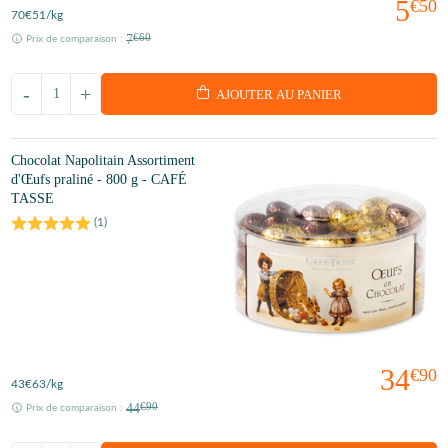
5
€50
70
€51
/kg
7
€60
Prix de comparaison :
-
+
AJOUTER AU PANIER
Chocolat Napolitain Assortiment
d'Œufs praliné - 800 g - CAFÉ
TASSE
(
1
)
34
€90
43
€63
/kg
44
€90
Prix de comparaison :