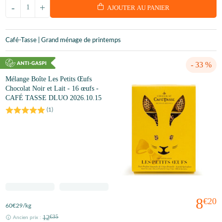
-
+
AJOUTER AU PANIER
Café-Tasse | Grand ménage de printemps
- 33 %
Mélange Boîte Les Petits Œufs
Chocolat Noir et Lait - 16 œufs -
CAFÉ TASSE DLUO 2026.10.15
(
1
)
8
€20
60
€29
/kg
12
€35
Ancien prix :