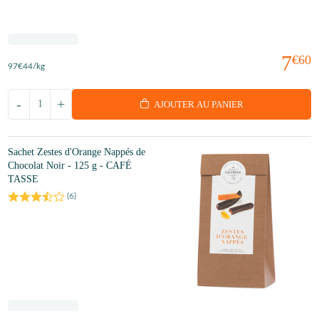
7
€60
97
€44
/kg
-
+
AJOUTER AU PANIER
Sachet Zestes d'Orange Nappés de
Chocolat Noir - 125 g - CAFÉ
TASSE
(
6
)