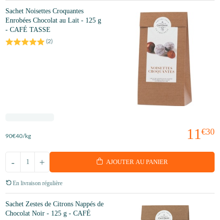
Sachet Noisettes Croquantes
Enrobées Chocolat au Lait - 125 g
- CAFÉ TASSE
(
2
)
11
€30
90
€40
/kg
-
+
AJOUTER AU PANIER
En livraison régulière
Sachet Zestes de Citrons Nappés de
Chocolat Noir - 125 g - CAFÉ