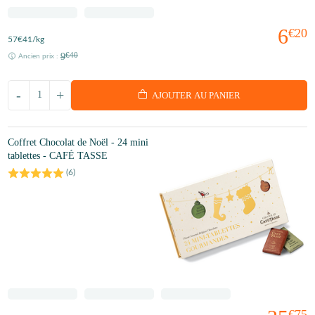
6
€20
57
€41
/kg
9
€40
Ancien prix :
-
+
AJOUTER AU PANIER
Coffret Chocolat de Noël - 24 mini
tablettes - CAFÉ TASSE
(
6
)
€75