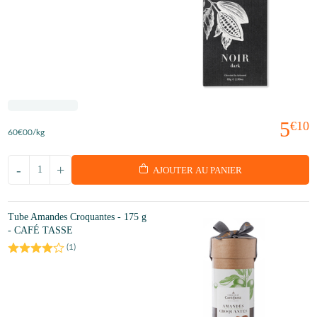
5
€10
60
€00
/kg
-
+
AJOUTER AU PANIER
Tube Amandes Croquantes - 175 g
- CAFÉ TASSE
(
1
)