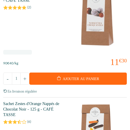
- CAFÉ TASSE
(
2
)
11
€30
90
€40
/kg
-
+
AJOUTER AU PANIER
En livraison régulière
Sachet Zestes d'Orange Nappés de
Chocolat Noir - 125 g - CAFÉ
TASSE
(
6
)