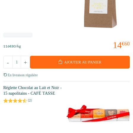
14
€60
116
€80
/kg
-
+
AJOUTER AU PANIER
En livraison régulière
Réglette Chocolat au Lait et Noir -
15 napolitains - CAFÉ TASSE
(
2
)