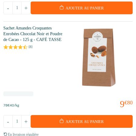
-
+
AJOUTER AU PANIER
Sachet Amandes Croquantes
Enrobées Chocolat Noir et Poudre
de Cacao - 125 g - CAFÉ TASSE
(
8
)
9
€80
78
€40
/kg
-
+
AJOUTER AU PANIER
En livraison régulière