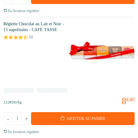
En livraison régulière
Réglette Chocolat au Lait et Noir -
15 napolitains - CAFÉ TASSE
(
2
)
8
€40
112
€00
/kg
-
+
AJOUTER AU PANIER
En livraison régulière