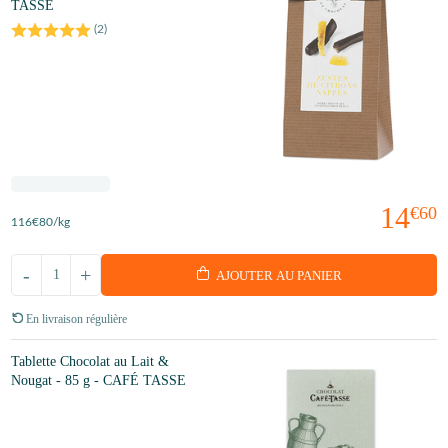
TASSE
(
2
)
14
€60
116
€80
/kg
-
+
AJOUTER AU PANIER
En livraison régulière
Tablette Chocolat au Lait &
Nougat - 85 g - CAFÉ TASSE