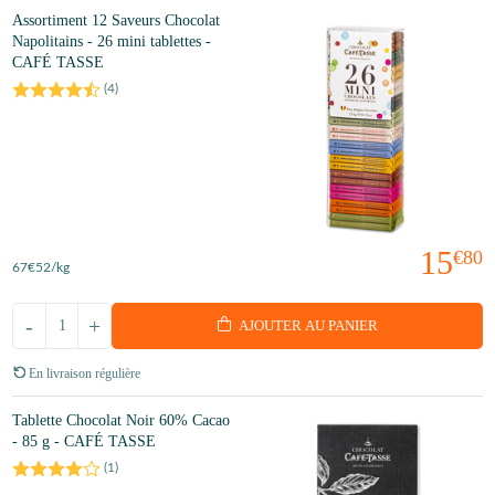
Assortiment 12 Saveurs Chocolat
Napolitains - 26 mini tablettes -
CAFÉ TASSE
(
4
)
15
€80
67
€52
/kg
-
+
AJOUTER AU PANIER
En livraison régulière
Tablette Chocolat Noir 60% Cacao
- 85 g - CAFÉ TASSE
(
1
)