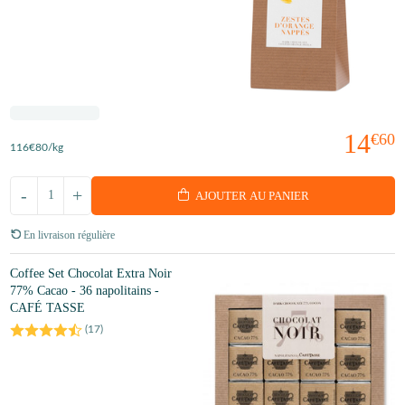
14
€60
116
€80
/kg
-
+
AJOUTER AU PANIER
En livraison régulière
Coffee Set Chocolat Extra Noir
77% Cacao - 36 napolitains -
CAFÉ TASSE
(
17
)