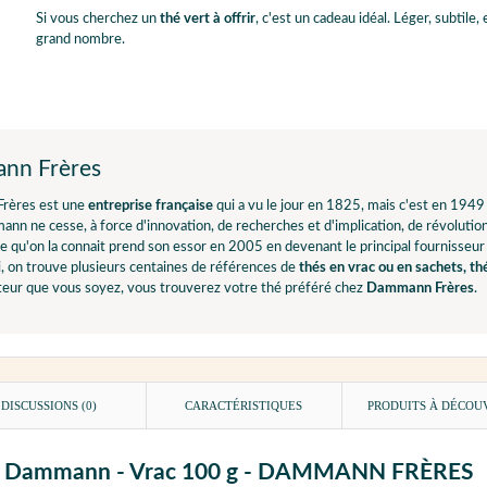
Si vous cherchez un
thé vert à offrir
, c'est un cadeau idéal. Léger, subtile,
grand nombre.
nn Frères
rères est une
entreprise française
qui a vu le jour en 1825, mais c'est en 1949
nn ne cesse, à force d'innovation, de recherches et d'implication, de révolut
e qu'on la connait prend son essor en 2005 en devenant le principal fournisseur
, on trouve plusieurs centaines de références de
thés en vrac ou en sachets, th
ur que vous soyez, vous trouverez votre thé préféré chez
Dammann Frères
.
DISCUSSIONS (0)
CARACTÉRISTIQUES
PRODUITS À DÉCOU
 Miss Dammann - Vrac 100 g - DAMMANN FRÈRES