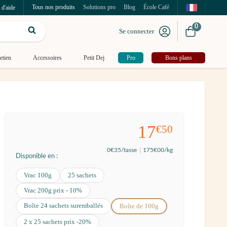
Tous nos produits
Solutions pro
Blog
École Café
 d'aide
0
Se connecter
etien
Accessoires
Petit Dej
Pro
Bons plans
17
€50
0
€35
/tasse
175
€00
/kg
Disponible en :
Vrac 100g
25 sachets
Vrac 200g prix - 10%
Boîte 24 sachets suremballés
Boîte de 100g
2 x 25 sachets prix -20%