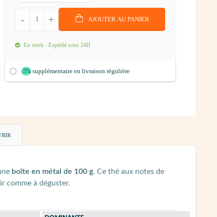
-
+
AJOUTER AU PANIER
En stock - Expédié sous 24H
supplémentaire en livraison régulière
-5%
VRIR
 une
boîte en métal de 100 g
. Ce thé aux notes de
frir comme à déguster.