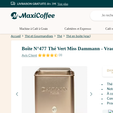
Voir plus
LIVRAISON GRATUITE
dès 39€
Machine à Café à Grain
Cafetières et Expresso
Café e
Accueil
Thé et Gourmandises
Thé
Thé en boite (vrac)
Boîte N°477 Thé Vert Miss Dammann - 
(
3
)
Thé
Not
À c
Cond
Prov