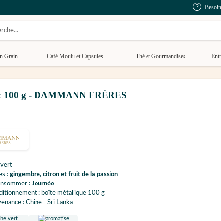
Besoin
n Grain
Café Moulu et Capsules
Thé et Gourmandises
Entr
Vrac 100 g - DAMMANN FRÈRES
 vert
es :
gingembre, citron et fruit de la passion
onsommer :
Journée
itionnement : boîte métallique 100 g
enance : Chine - Sri Lanka