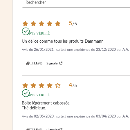
5
/
5
AVIS VÉRIFIÉ
Un délice comme tous les produits Dammann
Avis du
26/01/2021
, suite à une expérience du
23/12/2020
par
A.A.
UTILE
(0)
Signaler
4
/
5
AVIS VÉRIFIÉ
Boite légèrement cabossée.

Thé délicieux.
Avis du
02/05/2020
, suite à une expérience du
03/04/2020
par
A.A.
UTILE
(0)
Signaler