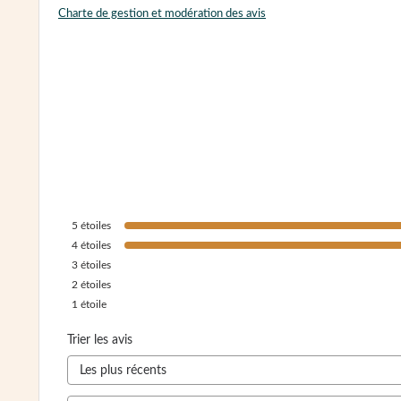
Charte de gestion et modération des avis
5
étoiles
4
étoiles
3
étoiles
2
étoiles
1
étoile
Trier les avis