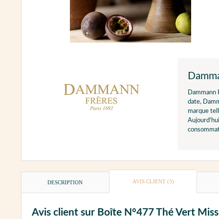
Damma
Dammann F
date, Damma
marque tell
Aujourd'hui
consommate
AVIS CLIENT
(3)
DESCRIPTION
Avis client sur Boîte N°477 Thé Vert