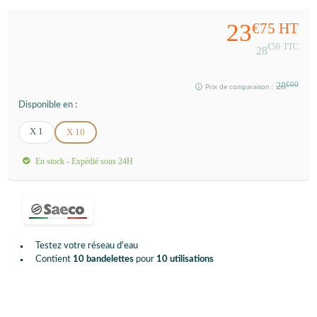
23
€75
HT
€50
TTC
28
28
€00
Prix de comparaison :
Disponible en :
X 1
X 10
En stock - Expédié sous 24H
Testez votre réseau d'eau
Contient
10 bandelettes
pour
10 utilisations