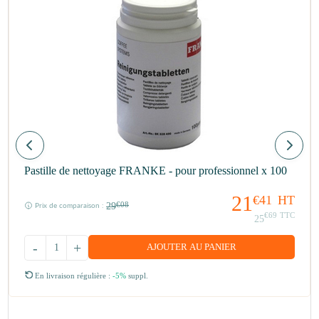
Pastille de nettoyage FRANKE - pour professionnel x 100
21
€41
HT
29
€08
Prix de comparaison :
€69
TTC
25
-
+
AJOUTER AU PANIER
En livraison régulière :
-5%
suppl.