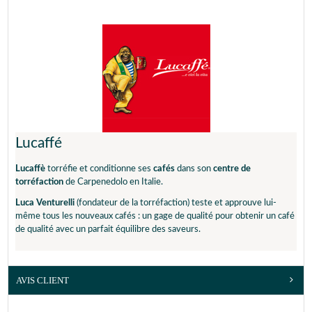
En partenariat avec
Delonghi
, les
experts de Maxicoffee
ont créé
pour vous une sélection des
meilleurs cafés
pour votre
espresso
broyeur Delonghi
. Après plusieurs tests, ils ont pu trouver la
recette et les paramètres optimums
pour ce café.
RÉGLAGE OPTIMAL POUR VOTRE DELONGHI
Idéal en :
Réglage moulin :
Réglage intensité :
Lucaffé
Espresso
Position 2 à 3
Fort
Lucaffè
torréfie et conditionne ses
cafés
dans son
centre de
(~40ml)
torréfaction
de Carpenedolo en Italie.
LE PETIT + :
Un espresso généreux et authentique
Luca Venturelli
(fondateur de la torréfaction) teste et approuve lui-
même tous les nouveaux cafés : un gage de qualité pour obtenir un café
de qualité avec un parfait équilibre des saveurs.
AVIS CLIENT