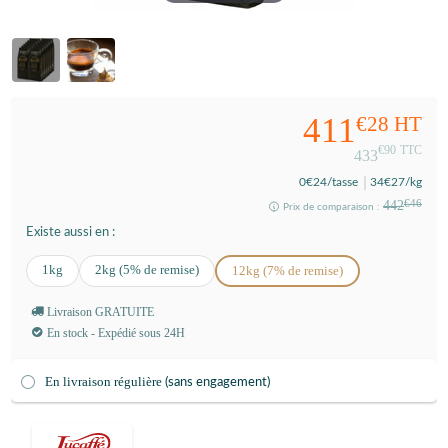
411
€28
HT
€90
TTC
433
0
€24
/tasse
34
€27
/kg
442
€46
Prix de comparaison :
Existe aussi en :
1kg
2kg (5% de remise)
12kg (7% de remise)
Livraison GRATUITE
En stock - Expédié sous 24H
En livraison régulière
(sans engagement)