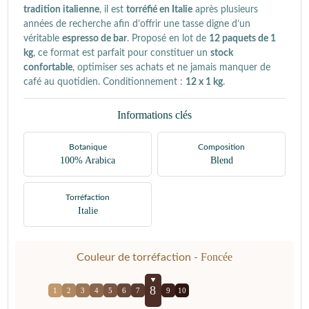
tradition italienne
, il est
torréfié en Italie
après plusieurs
années de recherche afin d’offrir une tasse digne d’un
véritable
espresso de bar
. Proposé en lot de
12 paquets de 1
kg
, ce format est parfait pour constituer un
stock
confortable
, optimiser ses achats et ne jamais manquer de
café au quotidien. Conditionnement :
12 x 1 kg
.
Informations clés
Botanique
Composition
100% Arabica
Blend
Torréfaction
Italie
Foncée
Couleur de torréfaction -
8
1
2
3
4
5
6
7
9
10