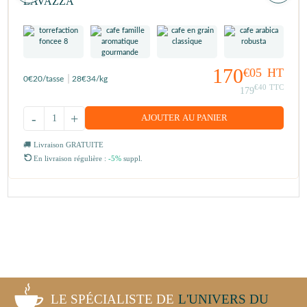
LAVAZZA
170
€05
HT
0
€20
/tasse
28
€34
/kg
€40
TTC
179
-
+
AJOUTER AU PANIER
Livraison GRATUITE
En livraison régulière :
-5%
suppl.
LE SPÉCIALISTE DE
L'UNIVERS DU