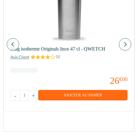
Mug isotherme Originals Inox 47 cl - QWETCH
(
1
)
26
€00
-
+
AJOUTER AU PANIER