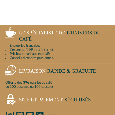
LE SPÉCIALISTE DE
L'UNIVERS DU
CAFÉ
Entreprise française.
L'expert café N°1 sur Internet.
Prix bas et cadeaux exclusifs.
Conseils d'experts passionnés.
LIVRAISON
RAPIDE & GRATUITE
Offerte dès 39€ ou 2 kg de café
ou 100 dosettes ou 100 capsules.
SITE ET PAIEMENT
SÉCURISÉS