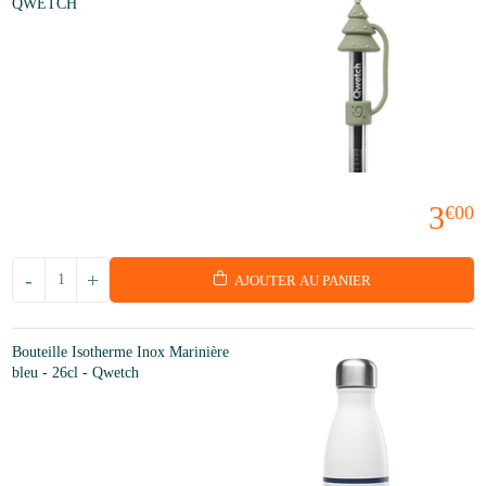
QWETCH
3
€00
-
+
AJOUTER AU PANIER
Bouteille Isotherme Inox Marinière
bleu - 26cl - Qwetch