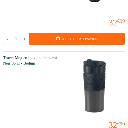
32
€99
-
+
AJOUTER AU PANIER
Travel Mug en inox double paroi
Noir 35 cl - Bodum
32
€90