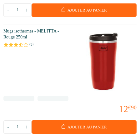
-
+
AJOUTER AU PANIER
Mugs isothermes - MELITTA -
Rouge 250ml
(
3
)
12
€90
-
+
AJOUTER AU PANIER