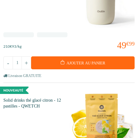
49
€99
210
€93
/kg
-
+
AJOUTER AU PANIER
Livraison GRATUITE
Solid drinks thé glacé citron - 12
pastilles - QWETCH