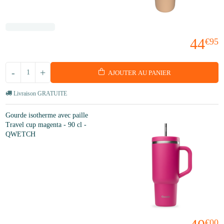
44
€95
-
+
AJOUTER AU PANIER
Livraison GRATUITE
Gourde isotherme avec paille
Travel cup magenta - 90 cl -
QWETCH
€00