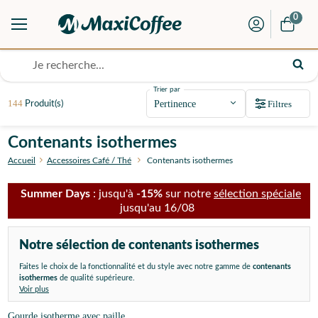
0
Trier par
144
Filtres
Produit(s)
Contenants isothermes
Accueil
Accessoires Café / Thé
Contenants isothermes
Summer Days
: jusqu'à
-15%
sur notre
sélection spéciale
jusqu'au 16/08
Notre sélection de contenants isothermes
Faites le choix de la fonctionnalité et du style avec notre gamme de
contenants
isothermes
de qualité supérieure.
Voir plus
Gourde isotherme avec paille