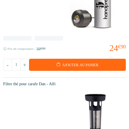
24
€90
39
€90
Prix de comparaison :
-
+
AJOUTER AU PANIER
Filtre thé pour carafe Dan - Alfi