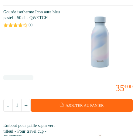
Gourde isotherme Icon aura bleu
pastel - 50 cl - QWETCH
(
1
)
35
€00
-
+
AJOUTER AU PANIER
Embout pour paille sapin vert
tilleul - Pour travel cup -