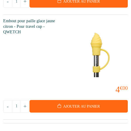
-
+
AJOUTER AU PANIER
Embout pour paille glace jaune
citron - Pour travel cup -
QWETCH
4
€00
-
+
AJOUTER AU PANIER