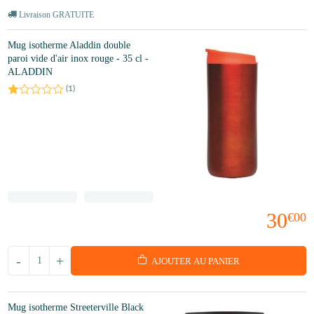
Livraison GRATUITE
Mug isotherme Aladdin double
paroi vide d'air inox rouge - 35 cl -
ALADDIN
(
1
)
30
€00
-
+
AJOUTER AU PANIER
Mug isotherme Streeterville Black