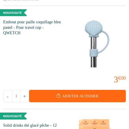
Embout pour paille coquillage bleu
pastel - Pour travel cup -
QWETCH
3
€00
-
+
AJOUTER AU PANIER
Solid drinks thé glacé pêche - 12