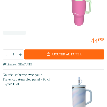
44
€95
-
+
AJOUTER AU PANIER
Livraison GRATUITE
Gourde isotherme avec paille
Travel cup Aura bleu pastel - 90 cl
- QWETCH