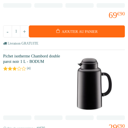
69
€90
-
+
AJOUTER AU PANIER
Livraison GRATUITE
Pichet isotherme Chambord double
paroi noir 1 L - BODUM
(
4
)
29
€90
€90