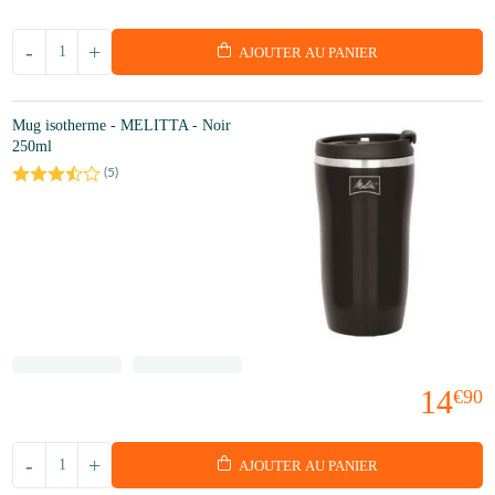
-
+
AJOUTER AU PANIER
Mug isotherme - MELITTA - Noir
250ml
(
5
)
14
€90
-
+
AJOUTER AU PANIER