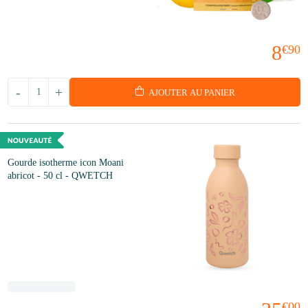
8
€90
-
+
AJOUTER AU PANIER
Gourde isotherme icon Moani
abricot - 50 cl - QWETCH
€00