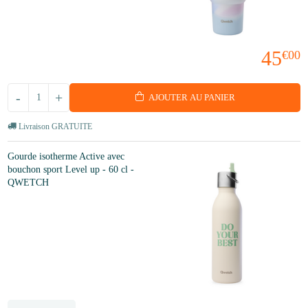
45
€00
-
+
AJOUTER AU PANIER
Livraison GRATUITE
Gourde isotherme Active avec
bouchon sport Level up - 60 cl -
QWETCH