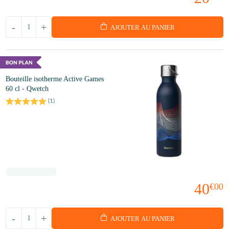
-
+
AJOUTER AU PANIER
Bouteille isotherme Active Games
60 cl - Qwetch
(
1
)
40
€00
-
+
AJOUTER AU PANIER