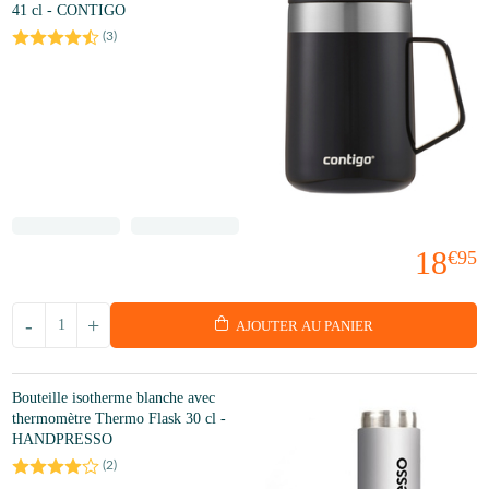
41 cl - CONTIGO
(
3
)
18
€95
-
+
AJOUTER AU PANIER
Bouteille isotherme blanche avec
thermomètre Thermo Flask 30 cl -
HANDPRESSO
(
2
)