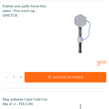
Embout pour paille flocon bleu
pastel - Pour travel cup -
QWETCH
3
€00
-
+
AJOUTER AU PANIER
Mug isotherme Carter Cold Gris
Mat 47 cl - FELLOW