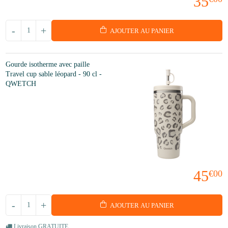
35
-
+
AJOUTER AU PANIER
Gourde isotherme avec paille
Travel cup sable léopard - 90 cl -
QWETCH
45
€00
-
+
AJOUTER AU PANIER
Livraison GRATUITE