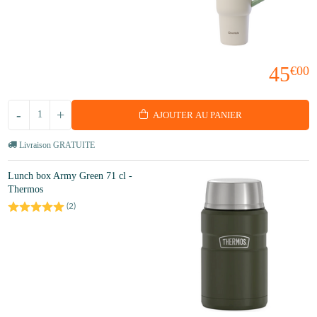
45
€00
-
+
AJOUTER AU PANIER
Livraison GRATUITE
Lunch box Army Green 71 cl -
Thermos
(
2
)