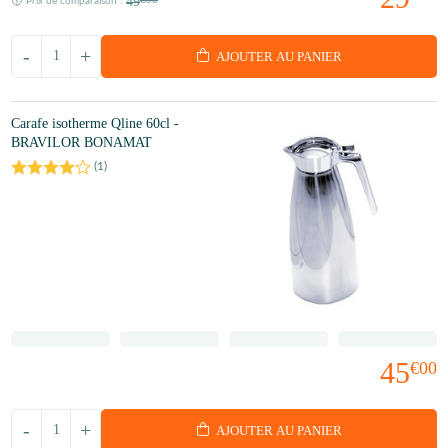
49
Prix de comparaison :
-
+
AJOUTER AU PANIER
Carafe isotherme Qline 60cl -
BRAVILOR BONAMAT
(
1
)
45
€00
-
+
AJOUTER AU PANIER