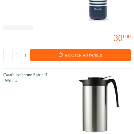
30
€00
-
+
AJOUTER AU PANIER
Carafe isotherme Spirit 1L -
INSITU