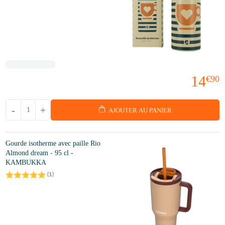
14
€90
-
+
AJOUTER AU PANIER
Gourde isotherme avec paille Rio
Almond dream - 95 cl -
KAMBUKKA
(
1
)