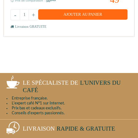
56
€45
Prix de comparaison :
-
+
AJOUTER AU PANIER
Livraison GRATUITE
LE SPÉCIALISTE DE
L'UNIVERS DU
CAFÉ
Entreprise française.
L'expert café N°1 sur Internet.
Prix bas et cadeaux exclusifs.
Conseils d'experts passionnés.
LIVRAISON
RAPIDE & GRATUITE