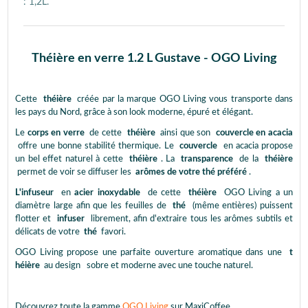
: 1,2L.
Théière en verre 1.2 L Gustave - OGO Living
Cette
théière
créée par la marque OGO Living vous transporte dans
les pays du Nord, grâce à son look moderne, épuré et élégant.
Le
corps en verre
de cette
théière
ainsi que son
couvercle en acacia
offre une bonne stabilité thermique. Le
couvercle
en acacia propose
un bel effet naturel à cette
théière
. La
transparence
de la
théière
permet de voir se diffuser les
arômes de votre thé préféré
.
L'infuseur
en
acier inoxydable
de cette
théière
OGO Living a un
diamètre large afin que les feuilles de
thé
(même entières) puissent
flotter et
infuser
librement, afin d'extraire tous les arômes subtils et
délicats de votre
thé
favori.
OGO Living propose une parfaite ouverture aromatique dans une
t
héière
au design
sobre et moderne avec une touche naturel.
Découvrez toute la gamme
OGO Living
sur MaxiCoffee.