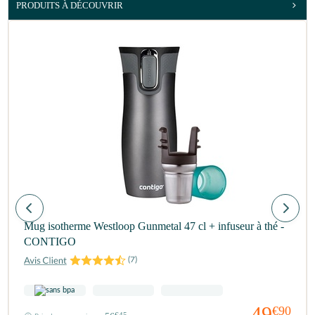
PRODUITS À DÉCOUVRIR
Mug isotherme Westloop Gunmetal 47 cl + infuseur à thé -
CONTIGO
(
7
)
49
€90