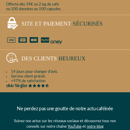
Offerte dès 39€ ou 2 kg de café
ou 100 dosettes ou 100 capsules.
SITE ET PAIEMENT
SÉCURISÉS
DES CLIENTS
HEUREUX
14 jours pour changer d'avis.
Service client gratuit.
+97% de satisfaction
Ne perdez pas une goutte de notre actu caféinée
Suivez nos actus sur les réseaux sociaux et découvrez tous nos
conseils sur notre chaîne
YouTube
et
notre blog