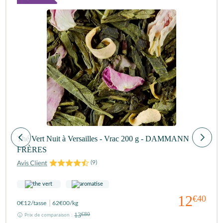
Thé Vert Nuit à Versailles - Vrac 200 g - DAMMANN
FRÈRES
(
9
)
12
€40
0
€12
/tasse
62
€00
/kg
13
€80
Prix de comparaison :