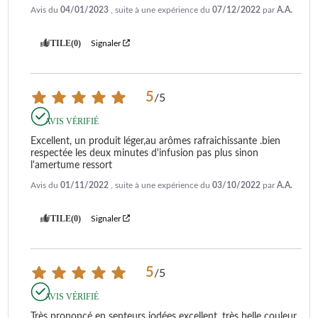
Avis du
04/01/2023
, suite à une expérience du
07/12/2022
par
A.A.
UTILE
(0)
Signaler
5
/
5
AVIS VÉRIFIÉ
Excellent, un produit léger,au arômes rafraichissante .bien 
respectée les deux minutes d'infusion pas plus sinon 
l'amertume ressort
Avis du
01/11/2022
, suite à une expérience du
03/10/2022
par
A.A.
UTILE
(0)
Signaler
5
/
5
AVIS VÉRIFIÉ
Très prononcé en senteurs iodées excellent, très belle couleur 