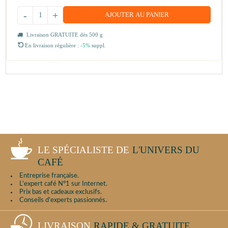
-
+
AJOUTER AU PANIER
Livraison GRATUITE dès 500 g
En livraison régulière :
-5%
suppl.
LE SPÉCIALISTE DE
L'UNIVERS DU
CAFÉ
Entreprise française.
L'expert café N°1 sur Internet.
Prix bas et cadeaux exclusifs.
Conseils d'experts passionnés.
LIVRAISON
RAPIDE & GRATUITE