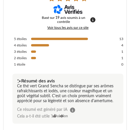
Basé sur
19
avis soumis à un
contrôle
Voir tous les avis sur ce site
5
étoiles
13
4
étoiles
4
3
étoiles
1
2
étoiles
1
1
étoile
0
Résumé des avis
Ce thé vert Grand Sencha se distingue par ses arômes
rafraîchissants et iodés, une couleur magnifique et un
goût végétal subtil. C'est un choix premium vraiment
apprécié pour sa légèreté et son absence d'amertume.
Ce résumé est généré par IA
Cela a-t-il été utile ?
Oui
Non