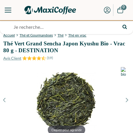
0
Accueil
Thé et Gourmandises
Thé
Thé en vrac
Thé Vert Grand Sencha Japon Kyushu Bio - Vrac
80 g - DESTINATION
(
19
)
Cliquez pour agrandir