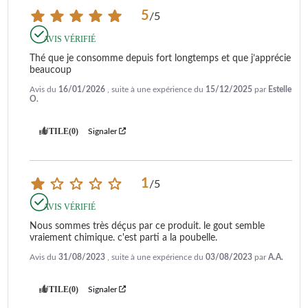
5
/
5
AVIS VÉRIFIÉ
Thé que je consomme depuis fort longtemps et que j’apprécie 
beaucoup
Avis du
16/01/2026
, suite à une expérience du
15/12/2025
par
Estelle
O.
UTILE
(0)
Signaler
1
/
5
AVIS VÉRIFIÉ
Nous sommes très déçus par ce produit. le gout semble 
vraiement chimique. c'est parti a la poubelle.
Avis du
31/08/2023
, suite à une expérience du
03/08/2023
par
A.A.
UTILE
(0)
Signaler