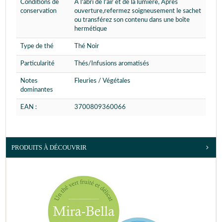
Conditions de
À l'abri de l'air et de la lumière, Après
conservation
ouverture,refermez soigneusement le sachet
ou transférez son contenu dans une boîte
hermétique
Type de thé
Thé Noir
Particularité
Thés/Infusions aromatisés
Notes
Fleuries / Végétales
dominantes
EAN :
3700809360066
PRODUITS À DÉCOUVRIR