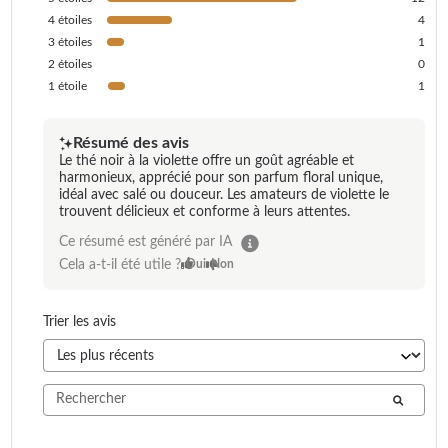
4
étoiles
4
3
étoiles
1
2
étoiles
0
1
étoile
1
Résumé des avis
Le thé noir à la violette offre un goût agréable et
harmonieux, apprécié pour son parfum floral unique,
idéal avec salé ou douceur. Les amateurs de violette le
trouvent délicieux et conforme à leurs attentes.
Ce résumé est généré par IA
Cela a-t-il été utile ?
Oui
Non
Trier les avis