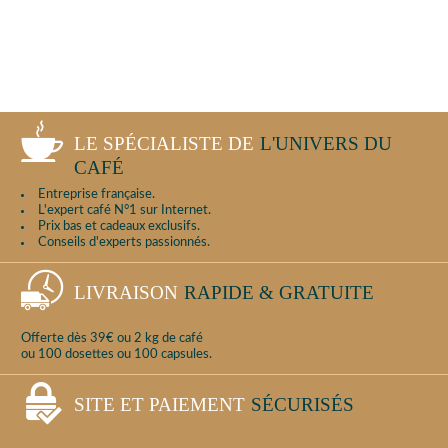
LE SPÉCIALISTE DE
L'UNIVERS DU
CAFÉ
Entreprise française.
L'expert café N°1 sur Internet.
Prix bas et cadeaux exclusifs.
Conseils d'experts passionnés.
LIVRAISON
RAPIDE & GRATUITE
Offerte dès 39€ ou 2 kg de café
ou 100 dosettes ou 100 capsules.
SITE ET PAIEMENT
SÉCURISÉS