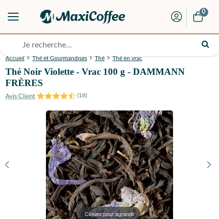
0
Accueil
Thé et Gourmandises
Thé
Thé en vrac
Thé Noir Violette - Vrac 100 g - DAMMANN
FRÈRES
(
18
)
Cliquez pour agrandir