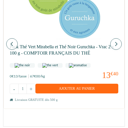
Pack Thé Vert Mirabella et Thé Noir Guruchka - Vrac 2 x
100 g - COMPTOIR FRANÇAIS DU THÉ
13
€40
0
€13
/tasse
67
€00
/kg
-
+
AJOUTER AU PANIER
Livraison GRATUITE dès 500 g