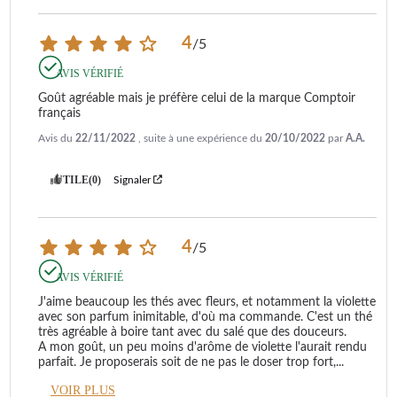
4
/
5
AVIS VÉRIFIÉ
Goût agréable mais je préfère celui de la marque Comptoir 
français
Avis du
22/11/2022
, suite à une expérience du
20/10/2022
par
A.A.
UTILE
(0)
Signaler
4
/
5
AVIS VÉRIFIÉ
J'aime beaucoup les thés avec fleurs, et notamment la violette 
avec son parfum inimitable, d'où ma commande. C'est un thé 
très agréable à boire tant avec du salé que des douceurs. 

A mon goût, un peu moins d'arôme de violette l'aurait rendu 
parfait. Je proposerais soit de ne pas le doser trop fort,
...
VOIR PLUS