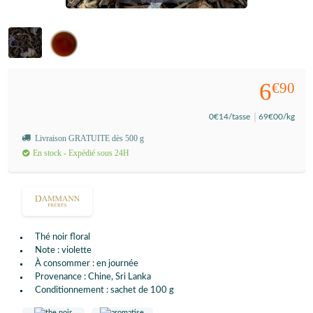
6
€90
0
€14
/tasse
69
€00
/kg
Livraison GRATUITE dès 500 g
En stock - Expédié sous 24H
Thé noir floral
Note : violette
À consommer : en journée
Provenance : Chine, Sri Lanka
Conditionnement : sachet de 100 g