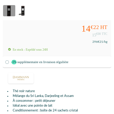
14
€22
HT
€00
TTC
15
296
€21
/kg
En stock - Expédié sous 24H
supplémentaire en livraison régulière
-5%
Thé noir nature
Mélange du Sri Lanka, Darjeeling et Assam
À consommer : petit déjeuner
Idéal avec une pointe de lait
Conditionnement : boîte de 24 sachets cristal