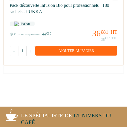
Pack découverte Infusion Bio pour professionnels - 180
sachets - PUKKA
36
€81
HT
41
€80
Prix de comparaison :
€83
TTC
38
-
+
AJOUTER AU PANIER
LE SPÉCIALISTE DE
L'UNIVERS DU
CAFÉ