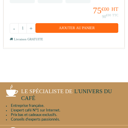
75
€00
HT
€00
TTC
90
-
+
AJOUTER AU PANIER
Livraison GRATUITE
LE SPÉCIALISTE DE
L'UNIVERS DU
CAFÉ
Entreprise française.
L'expert café N°1 sur Internet.
Prix bas et cadeaux exclusifs.
Conseils d'experts passionnés.