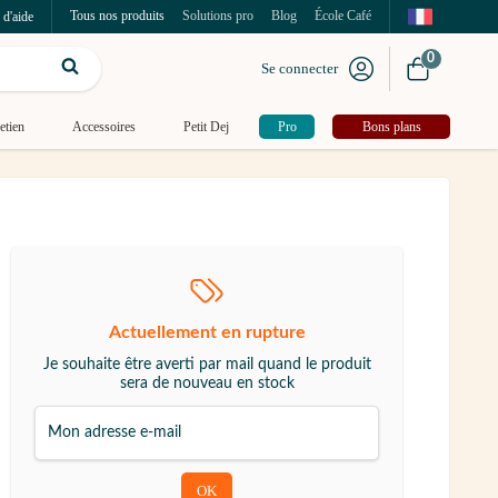
Tous nos produits
Solutions pro
Blog
École Café
 d'aide
0
Se connecter
etien
Accessoires
Petit Dej
Pro
Bons plans
Actuellement en rupture
Je souhaite être averti par mail quand le produit
sera de nouveau en stock