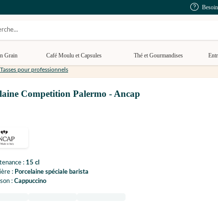
Besoin
n Grain
Café Moulu et Capsules
Thé et Gourmandises
Entr
Tasses pour professionnels
rcelaine Competition Palermo - Ancap
tenance :
15 cl
ère :
Porcelaine spéciale barista
son :
Cappuccino