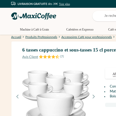
Voir plus
LIVRAISON GRATUITE
dès 39€
Machine à Café à Grain
Cafetières et Expresso
Café e
Accueil
Produits Professionnels
Accessoires Café pour professionnels
6 tasses cappuccino et sous-tasses 15 cl po
(
7
)
Con
Mati
Bois