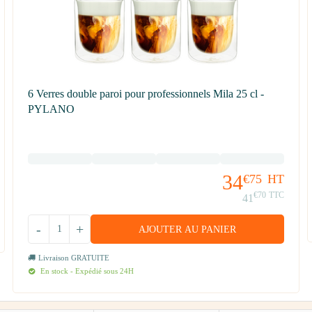
6 Verres double paroi pour professionnels Mila 25 cl -
PYLANO
34
€75
HT
€70
TTC
41
-
+
AJOUTER AU PANIER
Livraison GRATUITE
En stock - Expédié sous 24H