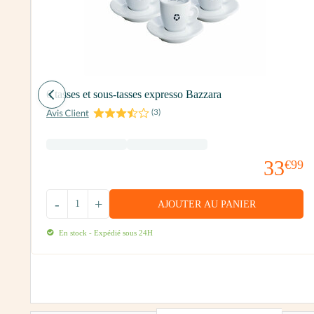
6 tasses et sous-tasses expresso Bazzara
(
3
)
T
TC
33
€99
-
+
AJOUTER AU PANIER
En stock - Expédié sous 24H