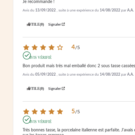
Je recommande !
Avis du
13/09/2022
, suite à une expérience du
14/08/2022
par
A.A.
UTILE
(0)
Signaler
4
/
5
AVIS VÉRIFIÉ
Bon produit mais très mal emballé donc 2 sous tasse cassée
Avis du
05/09/2022
, suite à une expérience du
14/08/2022
par
A.A.
UTILE
(0)
Signaler
5
/
5
AVIS VÉRIFIÉ
Très bonnes tasse, la porcelaine italienne est parfaite. J'avais