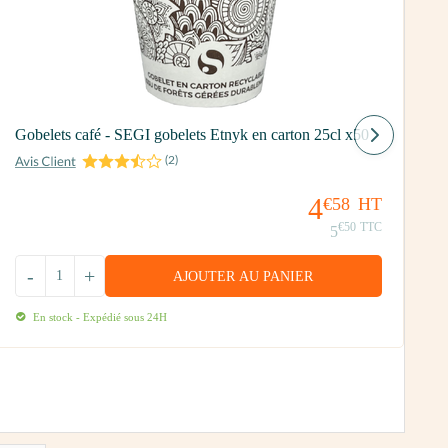
5
Gobelets café - SEGI gobelets Etnyk en carton 25cl x50
(
2
)
4
€58
HT
€50
TTC
5
-
+
AJOUTER AU PANIER
En stock - Expédié sous 24H