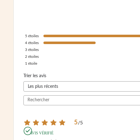
5
étoiles
4
étoiles
3
étoiles
2
étoiles
1
étoile
Trier les avis
5
/
5
AVIS VÉRIFIÉ