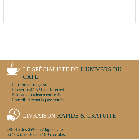
LE SPÉCIALISTE DE
L'UNIVERS DU
CAFÉ
Entreprise française.
L'expert café N°1 sur Internet.
Prix bas et cadeaux exclusifs.
Conseils d'experts passionnés.
LIVRAISON
RAPIDE & GRATUITE
Offerte dès 39€ ou 2 kg de café
ou 100 dosettes ou 100 capsules.