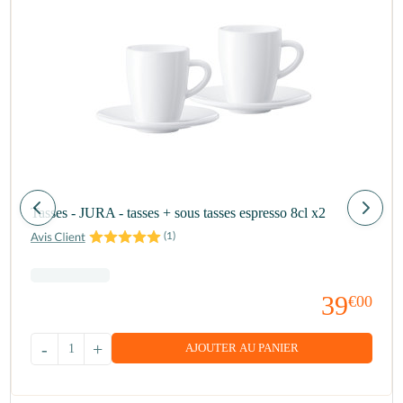
Tasses - JURA - tasses + sous tasses espresso 8cl x2
(
1
)
39
€00
-
+
AJOUTER AU PANIER