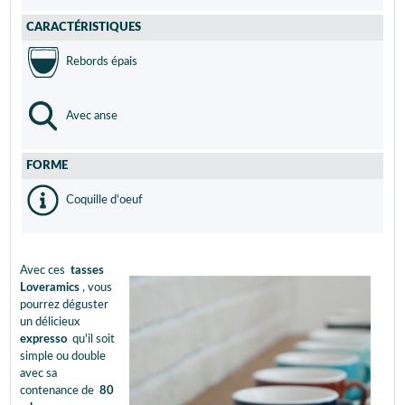
CARACTÉRISTIQUES
Rebords épais
Avec anse
FORME
Coquille d'oeuf
Avec ces
tasses
Loveramics
, vous
pourrez déguster
un délicieux
expresso
qu'il soit
simple ou double
avec sa
contenance de
80