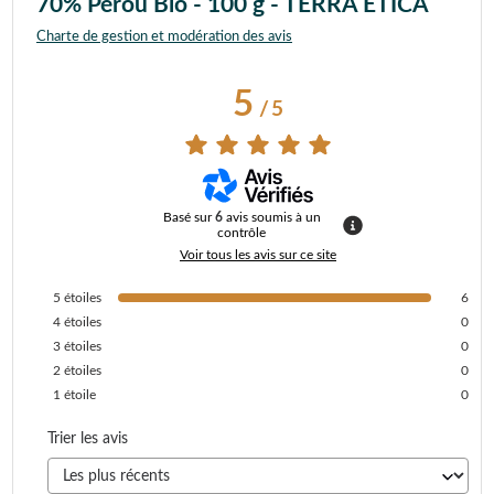
70% Pérou Bio - 100 g - TERRA ETICA
Charte de gestion et modération des avis
5
/
5
Basé sur
6
avis soumis à un
contrôle
Voir tous les avis sur ce site
5
étoiles
6
4
étoiles
0
3
étoiles
0
2
étoiles
0
1
étoile
0
Trier les avis