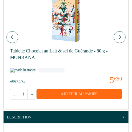
Tablette Chocolat au Lait & sel de Guérande - 80 g -
MONBANA
5
€50
68
€75
/kg
-
+
AJOUTER AU PANIER
DESCRIPTION