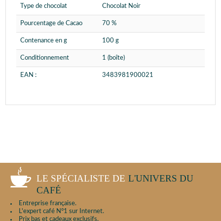
Type de chocolat
Chocolat Noir
Pourcentage de Cacao
70 %
Contenance en g
100 g
Conditionnement
1 (boîte)
EAN :
3483981900021
LE SPÉCIALISTE DE
L'UNIVERS DU
CAFÉ
Entreprise française.
L'expert café N°1 sur Internet.
Prix bas et cadeaux exclusifs.