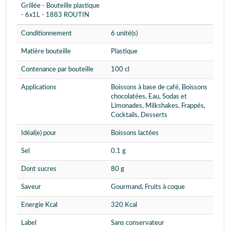
Grillée - Bouteille plastique
- 6x1L - 1883 ROUTIN
Conditionnement
6 unité(s)
Matière bouteille
Plastique
Contenance par bouteille
100 cl
Applications
Boissons à base de café, Boissons
chocolatées, Eau, Sodas et
Limonades, Milkshakes, Frappés,
Cocktails, Desserts
Idéal(e) pour
Boissons lactées
Sel
0.1 g
Dont sucres
80 g
Saveur
Gourmand, Fruits à coque
Energie Kcal
320 Kcal
Label
Sans conservateur