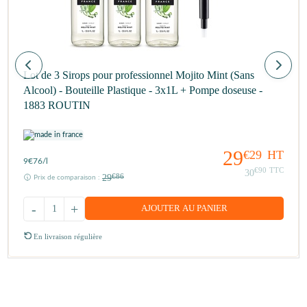
Lot de 3 Sirops pour professionnel Mojito Mint (Sans
Alcool) - Bouteille Plastique - 3x1L + Pompe doseuse -
1883 ROUTIN
29
€29
HT
9
€76
/l
€90
TTC
30
29
€86
Prix de comparaison :
-
+
AJOUTER AU PANIER
En livraison régulière