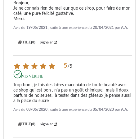
Bonjour,

Je ne connais rien de meilleur que ce sirop, pour faire de mon 
café, une pure félicité gustative.

Merci.
Avis du
19/05/2021
, suite à une expérience du
20/04/2021
par
A.A.
UTILE
(0)
Signaler
5
/
5
AVIS VÉRIFIÉ
Trop bon , je fais des lattes macchiato de toute beauté avec 
ce sirop qui est bon , n'a pas un goût chimique,  mais il doux 
parfum de noisettes,  à tester dans des gâteaux je pense aussi 
à la place du sucre
Avis du
03/05/2020
, suite à une expérience du
05/04/2020
par
A.A.
UTILE
(0)
Signaler