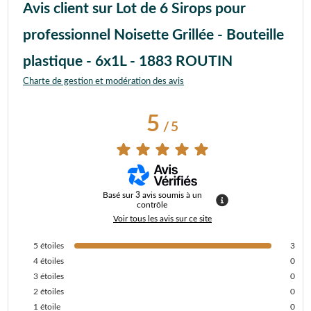
Avis client sur Lot de 6 Sirops pour
professionnel Noisette Grillée - Bouteille
plastique - 6x1L - 1883 ROUTIN
Charte de gestion et modération des avis
5
/
5
Basé sur
3
avis soumis à un
contrôle
Voir tous les avis sur ce site
5
étoiles
3
4
étoiles
0
3
étoiles
0
2
étoiles
0
1
étoile
0