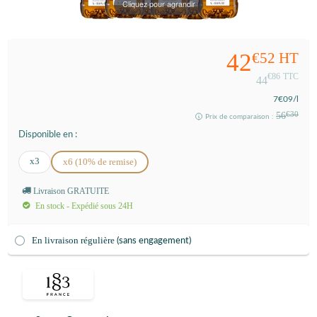
Cliquez pour agrandir
42
€52
HT
€86
TTC
44
7
€09
/l
56
€30
Prix de comparaison :
Disponible en :
x3
x6 (10% de remise)
Livraison GRATUITE
En stock - Expédié sous 24H
En livraison régulière
(sans engagement)