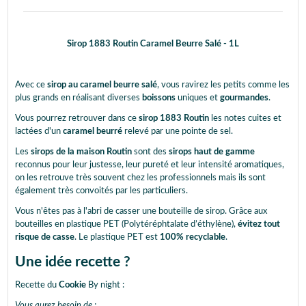
Sirop 1883 Routin Caramel Beurre Salé - 1L
Avec ce
sirop au caramel beurre salé
, vous ravirez les petits comme les
plus grands en réalisant diverses
boissons
uniques et
gourmandes
.
Vous pourrez retrouver dans ce
sirop 1883 Routin
les notes cuites et
lactées d'un
caramel beurré
relevé par une pointe de sel.
Les
sirops de la maison Routin
sont des
sirops haut de gamme
reconnus pour leur justesse, leur pureté et leur intensité aromatiques,
on les retrouve très souvent chez les professionnels mais ils sont
également très convoités par les particuliers.
Vous n'êtes pas à l'abri de casser une bouteille de sirop. Grâce aux
bouteilles en plastique PET (Polytéréphtalate d’éthylène),
évitez tout
risque de casse
. Le plastique PET est
100% recyclable
.
Une idée recette ?
Recette du
Cookie
By night :
Vous aurez besoin de :