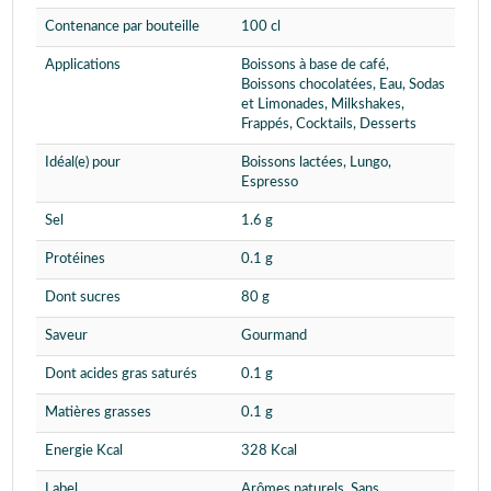
Contenance par bouteille
100 cl
Applications
Boissons à base de café,
Boissons chocolatées, Eau, Sodas
et Limonades, Milkshakes,
Frappés, Cocktails, Desserts
Idéal(e) pour
Boissons lactées, Lungo,
Espresso
Sel
1.6 g
Protéines
0.1 g
Dont sucres
80 g
Saveur
Gourmand
Dont acides gras saturés
0.1 g
Matières grasses
0.1 g
Energie Kcal
328 Kcal
Label
Arômes naturels, Sans