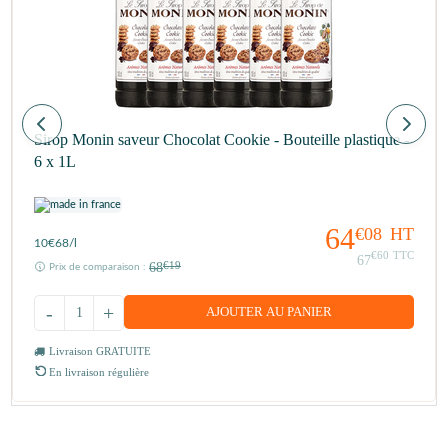
Sirop Monin saveur Chocolat Cookie - Bouteille plastique -
6 x 1L
64
€08
HT
10
€68
/l
€60
TTC
67
68
€19
Prix de comparaison :
-
+
AJOUTER AU PANIER
Livraison GRATUITE
En livraison régulière