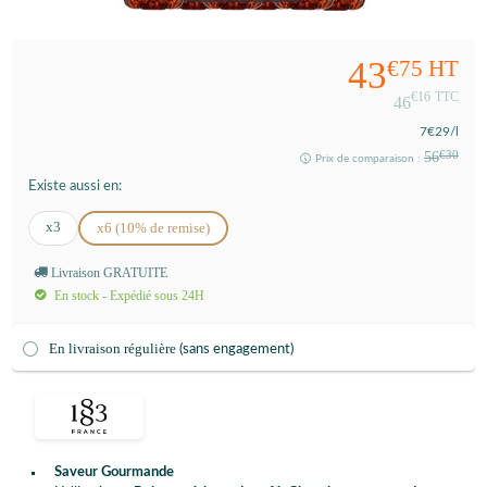
43
€75
HT
€16
TTC
46
7
€29
/l
56
€30
Prix de comparaison :
Existe aussi en:
x3
x6 (10% de remise)
Livraison GRATUITE
En stock - Expédié sous 24H
En livraison régulière
(sans engagement)
Saveur Gourmande