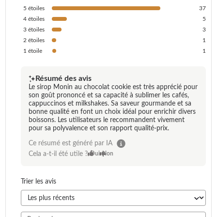
5
étoiles
37
4
étoiles
5
3
étoiles
3
2
étoiles
1
1
étoile
1
Résumé des avis
Le sirop Monin au chocolat cookie est très apprécié pour
son goût prononcé et sa capacité à sublimer les cafés,
cappuccinos et milkshakes. Sa saveur gourmande et sa
bonne qualité en font un choix idéal pour enrichir divers
boissons. Les utilisateurs le recommandent vivement
pour sa polyvalence et son rapport qualité-prix.
Ce résumé est généré par IA
Cela a-t-il été utile ?
Oui
Non
Trier les avis