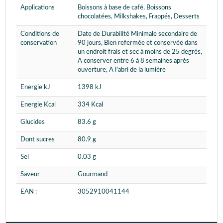
Applications
Boissons à base de café, Boissons
chocolatées, Milkshakes, Frappés, Desserts
Conditions de
Date de Durabilité Minimale secondaire de
conservation
90 jours, Bien refermée et conservée dans
un endroit frais et sec à moins de 25 degrés,
A conserver entre 6 à 8 semaines après
ouverture, A l'abri de la lumière
Energie kJ
1398 kJ
Energie Kcal
334 Kcal
Glucides
83.6 g
Dont sucres
80.9 g
Sel
0.03 g
Saveur
Gourmand
EAN :
3052910041144