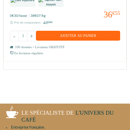
36
€55
0
€30
/tasse
38
€07
/kg
43
€00
Prix de comparaison :
-
+
AJOUTER AU PANIER
100 dosettes = Livraison GRATUITE
En livraison régulière
LE SPÉCIALISTE DE
L'UNIVERS DU
CAFÉ
Entreprise française.