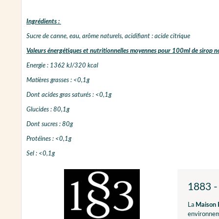
Ingrédients :
Sucre de canne, eau, arôme naturels, acidifiant : acide citrique
Valeurs énergétiques et nutritionnelles moyennes pour 100ml de sirop no
Energie : 1362 kJ/320 kcal
Matières grasses : <0,1g
Dont acides gras saturés : <0,1g
Glucides : 80,1g
Dont sucres : 80g
Protéines : <0,1g
Sel : <0,1g
1883 -
La
Maison 
environnem