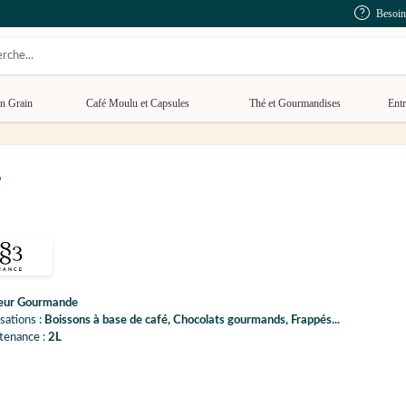
Besoin
n Grain
Café Moulu et Capsules
Thé et Gourmandises
Entr
L
eur Gourmande
isations :
Boissons à base de café, Chocolats gourmands, Frappés...
tenance :
2L