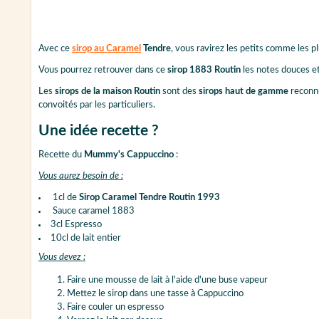
Avec ce
sirop au Caramel
Tendre
, vous ravirez les petits comme les p
Vous pourrez retrouver dans ce
sirop 1883 Routin
les notes douces e
Les
sirops de la maison Routin
sont des
sirops haut de gamme
reconnu
convoités par les particuliers.
Une idée recette ?
Recette du
Mummy's Cappuccino
:
Vous aurez besoin de :
1cl de
Sirop Caramel Tendre Routin 1993
Sauce caramel 1883
3cl Espresso
10cl de lait entier
Vous devez :
Faire une mousse de lait à l'aide d'une buse vapeur
Mettez le sirop dans une tasse à Cappuccino
Faire couler un espresso