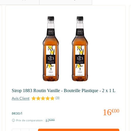
Sirop 1883 Routin Vanille - Bouteille Plastique - 2 x 1 L
(
3
)
16
€00
8
€00
/l
17
€80
Prix de comparaison :