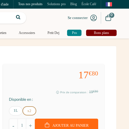
Tous nos produits
Solutions pro
Blog
École Café
 d'aide
0
Se connecter
etien
Accessoires
Petit Dej
Pro
Bons plans
17
€80
19
€80
Prix de comparaison :
Disponible en :
1L
x2
-
+
AJOUTER AU PANIER