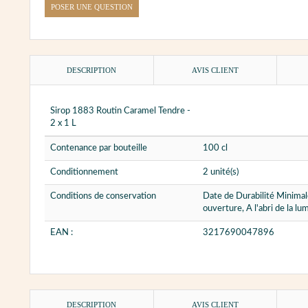
POSER UNE QUESTION
DESCRIPTION
AVIS CLIENT
Sirop 1883 Routin Caramel Tendre -
2 x 1 L
Contenance par bouteille
100 cl
Conditionnement
2 unité(s)
Conditions de conservation
Date de Durabilité Minimal
ouverture, A l'abri de la lu
EAN :
3217690047896
DESCRIPTION
AVIS CLIENT