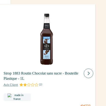
S
Sirop 1883 Routin Chocolat sans sucre - Bouteille
Plastique - 1L
(
2
)
1