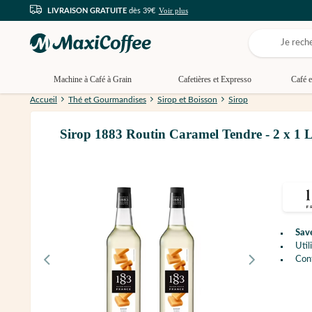
Voir plus
LIVRAISON GRATUITE
dès 39€
Machine à Café à Grain
Cafetières et Expresso
Café e
Accueil
Thé et Gourmandises
Sirop et Boisson
Sirop
Sirop 1883 Routin Caramel Tendre - 2 x 1 
Sav
Util
Con