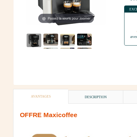
EXC
Passez la souris pour zoomer
ave
AVANTAGES
DESCRIPTION
OFFRE Maxicoffee