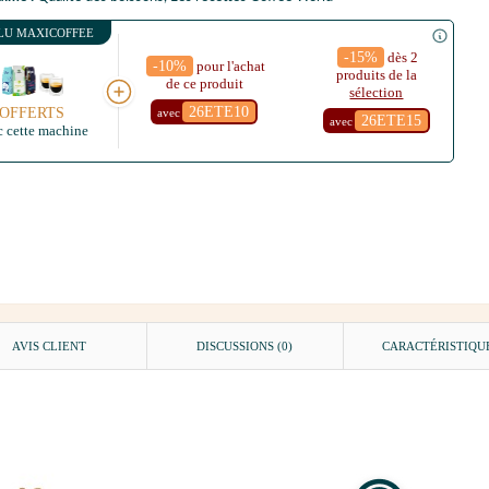
LU MAXICOFFEE
-15%
dès 2
-10%
pour l'achat
produits de la
de ce produit
sélection
26ETE10
OFFERTS
avec
26ETE15
avec
c cette machine
AVIS CLIENT
DISCUSSIONS (0)
CARACTÉRISTIQU