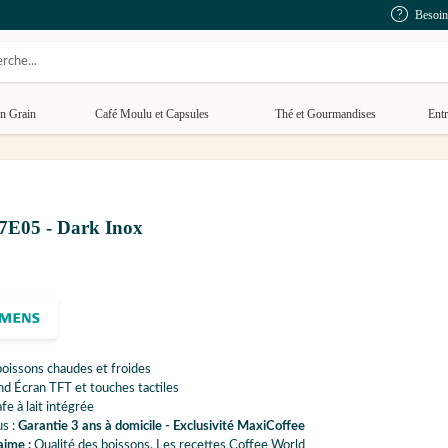
Besoin
n Grain
Café Moulu et Capsules
Thé et Gourmandises
Entr
E05 - Dark Inox
oissons chaudes et froides
d Écran TFT et touches tactiles
fe à lait intégrée
us :
Garantie 3 ans à domicile - Exclusivité MaxiCoffee
aime :
Qualité des boissons, Les recettes Coffee World