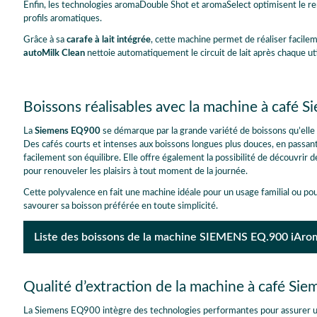
Enfin, les technologies aromaDouble Shot et aromaSelect optimisent le re
profils aromatiques.
Grâce à sa
carafe à lait intégrée
, cette machine permet de réaliser facilem
autoMilk Clean
nettoie automatiquement le circuit de lait après chaque uti
Boissons réalisables avec la machine à caf
La
Siemens EQ900
se démarque par la grande variété de boissons qu’elle 
Des cafés courts et intenses aux boissons longues plus douces, en passan
facilement son équilibre. Elle offre également la possibilité de découvrir 
pour renouveler les plaisirs à tout moment de la journée.
Cette polyvalence en fait une machine idéale pour un usage familial ou po
savourer sa boisson préférée en toute simplicité.
Liste des boissons de la machine SIEMENS EQ.900 iAro
Americano
Americano XL
Cappuccino
Cappuccino XL
Qualité d’extraction de la machine à café 
Crema caffè
Caffè Grande
Espresso doppio
Espresso Macchiato
La Siemens EQ900 intègre des technologies performantes pour assurer u