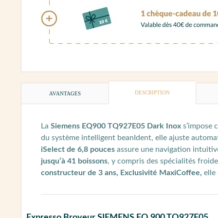
DESCRIPTION
AVANTAGES
La
Siemens EQ900 TQ927E05 Dark Inox
s’impose 
du système intelligent beanIdent, elle ajuste automa
iSelect de 6,8 pouces
assure une navigation intuitiv
jusqu’à 41 boissons
, y compris des spécialités froi
constructeur de 3 ans, Exclusivité MaxiCoffee,
elle
Expresso Broyeur SIEMENS EQ.900 TQ927E05