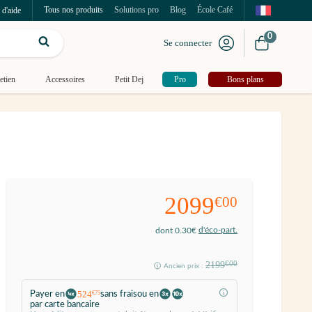
Tous nos produits
Solutions pro
Blog
École Café
 d'aide
0
Se connecter
etien
Accessoires
Petit Dej
Pro
Bons plans
2099
€00
d'éco-part.
dont 0.30€
2199
€00
Ancien prix :
524
Payer en
sans frais
ou en
€75
par carte bancaire