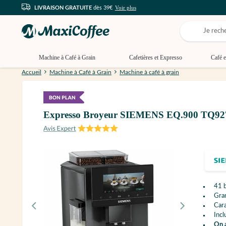
Voir plus
LIVRAISON GRATUITE
dès 39€
Machine à Café à Grain
Cafetières et Expresso
Café e
Accueil
Machine à Café à Grain
Machine à café à grain
Expresso Broyeur SIEMENS EQ.900 TQ927
41 b
Gran
Cara
Incl
On 