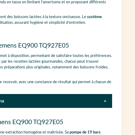
ndu en tasse en limitant l’amertume et en proposant différents
ent des boissons lactées à la texture onctueuse. Le
système
lisation, assurant hygiène et simplicité d’entretien.
é Siemens EQ900 TQ927E05
met à disposition, permettant de satisfaire toutes les préférences.
t par les recettes lactées gourmandes, chacun peut trouver
des préparations plus originales, notamment des boissons froides,
ur recevoir, avec une constance de résultat qui permet à chacun de
ma
Babyccino
Café au lait
Café cortado
Café con leche
Siemens EQ900 TQ927E05
Infusion froide
Macchiato à infusion froide
Espresso
Flat white
ne extraction homogène et maîtrisée. Sa
pompe de 19 bars