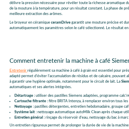
Mousse de lait
Lait chaud
délivre la pression nécessaire pour révéler toute la richesse aromatique du
Taza de café
Kleiner Brauner
de la mouture à la température, pour un résultat constant. La phase de pré
Latte macchiato XL
Caffè Latte
meilleure extraction des arômes.
Allongé
Wiener Melange
Boissons supplémentaires disponibles via l’application :
Le broyeur en céramique
ceramDrive
garantit une mouture précise et dura
automatiquement les paramètres selon le café sélectionné. Le résultat en t
Black eye
Cortado
Galão
Garoto
Red eye
Verlängerter braun
Comment entretenir la machine à café Sie
Entretenir
régulièrement sa machine à café à grain est essentiel pour pré
adapté permet d’éviter l’accumulation de résidus et de calcaire, pouvant 
à garantir une hygiène optimale, notamment pour le circuit de lait. La
Siem
automatiques et ses alertes intégrées.
Détartrage
: utiliser des pastilles Siemens adaptées, programme calc’nC
Cartouche filtrante
: filtre BRITA Intenza, à remplacer environ tous les
Nettoyage
: pastilles détergentes, entretien hebdomadaire, groupe ca
Système lait
: nettoyage automatique autoMilk Clean après chaque util
Entretien général
: rinçage du réservoir d’eau, nettoyage du bac à mar
Un entretien rigoureux permet de prolonger la durée de vie de la machine 