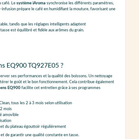
Eau chaude
Eau chaude XL
 café. Le
système iAroma
synchronise les différents paramètres,
Koffie verkeerd
Latte Macchiato
-infusion prépare le café en humidifiant la mouture, favorisant une
Ristretto
Infusion lente
XL coffee
ble, tandis que les réglages intelligents adaptent
asse est équilibré et fidèle aux arômes du grain.
Dead eye
Doppio
Großer Brauner
Kaapi
mens EQ900 TQ927E05 ?
server ses performances et la qualité des boissons. Un nettoyage
altérer le goût et le bon fonctionnement. Cela contribue également
ens EQ900
facilite cet entretien grâce à ses programmes
lean, tous les 2 à 3 mois selon utilisation
 2 mois
fé amovible
isation
c et du plateau égouttoir régulièrement
et de garantir une qualité constante en tasse.