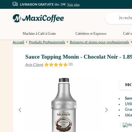
Voir plus
LIVRAISON GRATUITE
dès 39€
Machine à Café à Grain
Cafetières et Expresso
Café e
Accueil
Produits Professionnels
Boissons et sirops pour professionnels
Sauce Topping Monin - Chocolat Noir - 1.8
(
2
)
Sav
Util
Gra
Idéa