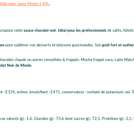
ible pour sauce Monin 1,89L
.
 propose cette
sauce chocolat noir
.
Idéal pour les professionnels
de cafés, hôtels
use
pour sublimer vos desserts et boissons gourmandes. Son
goût fort et authe
chocolats chauds ou autres smoothies & frappés. Mocha frappé coco, Latte Match
olat Noir de Monin
.
nt : E334, arôme, émulsifiant : E471, conservateur : sorbate de potassium, sel. 
 saturés (g) : 1,6, Glucides (g) : 73,6 dont sucres (g) : 72,1, Protéines (g) : 3,5, 