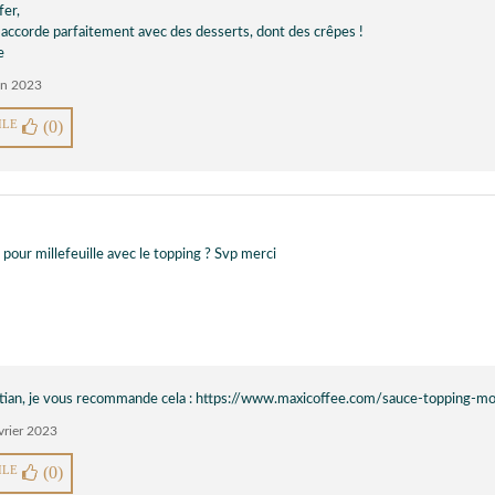
fer,
'accorde parfaitement avec des desserts, dont des crêpes !
e
uin 2023
ILE
(0)
 pour millefeuille avec le topping ? Svp merci
tian, je vous recommande cela : https://www.maxicoffee.com/sauce-topping-mo
évrier 2023
ILE
(0)