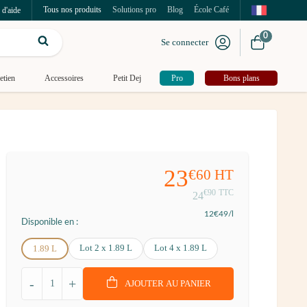
Tous nos produits
Solutions pro
Blog
École Café
 d'aide
0
Se connecter
etien
Accessoires
Petit Dej
Pro
Bons plans
23
€60
HT
€90
TTC
24
12
€49
/l
Disponible en :
Lot 2 x 1.89 L
Lot 4 x 1.89 L
1.89 L
-
+
AJOUTER AU PANIER