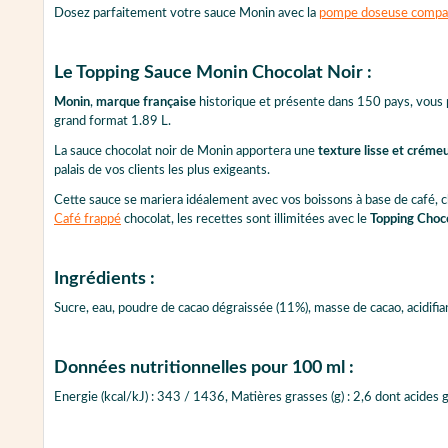
Dosez parfaitement votre sauce Monin avec la
pompe doseuse compat
Le Topping Sauce Monin Chocolat Noir :
Monin
,
marque française
historique et présente dans 150 pays, vous
grand format 1.89 L.
La sauce chocolat noir de Monin apportera une
texture lisse et créme
palais de vos clients les plus exigeants.
Cette sauce se mariera idéalement avec vos boissons à base de café, 
Café frappé
chocolat, les recettes sont illimitées avec le
Topping Choc
Ingrédients :
Sucre, eau, poudre de cacao dégraissée (11%), masse de cacao, acidifia
Données nutritionnelles pour 100 ml :
Energie (kcal/kJ) : 343 / 1436, Matières grasses (g) : 2,6 dont acides gras