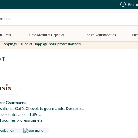
Besoin
n Grain
Café Moulu et Capsules
Thé et Gourmandises
Entr
Toppings, Sauce et Nappage pour professionnels
9 L
eur Gourmande
isations :
Café, Chocolats gourmands, Desserts...
nde contenance :
1,89 L
l pour les professionnels