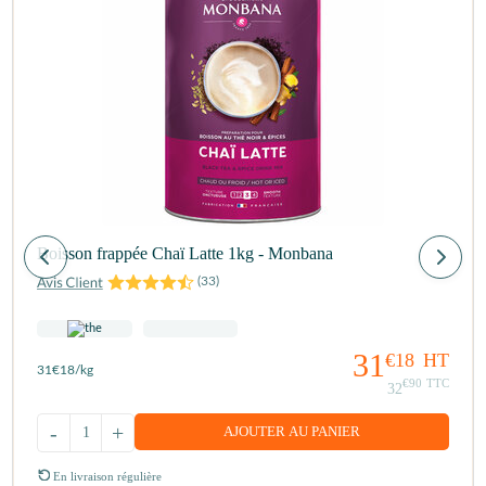
Boisson frappée Chaï Latte 1kg - Monbana
(
33
)
31
€18
HT
31
€18
/kg
€90
TTC
32
-
+
AJOUTER AU PANIER
En livraison régulière