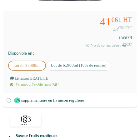
41
€61
HT
€90
TTC
43
13
€87
/l
42
€37
Prix de comparaison :
Disponible en :
Lot de 6x900ml (10% de remise)
Lot de 3x900ml
Livraison GRATUITE
En stock - Expédié sous 24H
supplémentaire en livraison régulière
-5%
Saveur Fruits exotiques