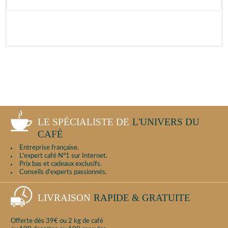
LE SPÉCIALISTE DE
L'UNIVERS DU
CAFÉ
Entreprise française.
L'expert café N°1 sur Internet.
Prix bas et cadeaux exclusifs.
Conseils d'experts passionnés.
LIVRAISON
RAPIDE & GRATUITE
Offerte dès 39€ ou 2 kg de café