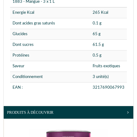
1883 - Mangue - 3 x 1 L
Energie Kcal
265 Kcal
Dont acides gras saturés
0.1 g
Glucides
65 g
Dont sucres
61.5 g
Protéines
0.5 g
Saveur
Fruits exotiques
Conditionnement
3 unité(s)
EAN :
3217690067993
PRODUITS À DÉCOUVRIR