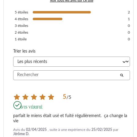
Voir tous les avis sur ce site
5
étoiles
2
4
étoiles
1
3
étoiles
0
2
étoiles
0
1
étoile
0
Trier les avis
5
/
5
AVIS VÉRIFIÉ
parfait le miens était usé et fuité régulièrement.  ça change la 
vie
Avis du
02/04/2025
, suite à une expérience du
25/02/2025
par
Jérôme D.