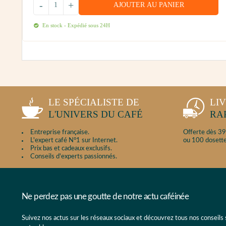
-
+
AJOUTER AU PANIER
En stock - Expédié sous 24H
LE SPÉCIALISTE DE
LI
L'UNIVERS DU CAFÉ
RA
Entreprise française.
Offerte dès 39
L'expert café N°1 sur Internet.
ou 100 dosette
Prix bas et cadeaux exclusifs.
Conseils d'experts passionnés.
Ne perdez pas une goutte de notre actu caféinée
Suivez nos actus sur les réseaux sociaux et découvrez tous nos conseils