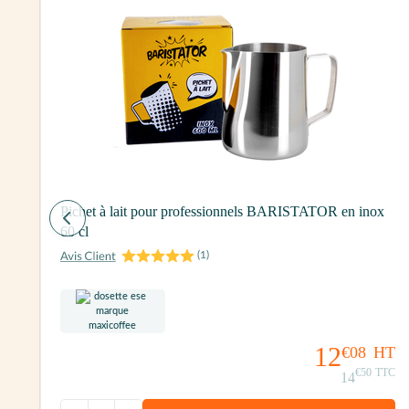
Pichet à lait pour professionnels BARISTATOR en inox
60 cl
(
1
)
99
12
€08
HT
€50
TTC
14