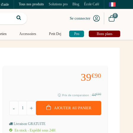
Tous nos produits
Solutions pro
Blog
École Café
 d'aide
0
Se connecter
etien
Accessoires
Petit Dej
Pro
Bons plans
39
€90
44
€90
Prix de comparaison :
-
+
AJOUTER AU PANIER
Livraison GRATUITE
En stock - Expédié sous 24H