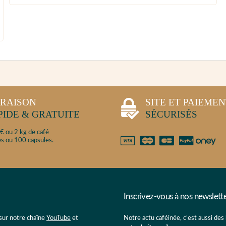
VRAISON
SITE ET PAIEME
PIDE & GRATUITE
SÉCURISÉS
€ ou 2 kg de café
s ou 100 capsules.
Inscrivez-vous à nos newslett
 sur notre chaîne
YouTube
et
Notre actu caféinée, c’est aussi des