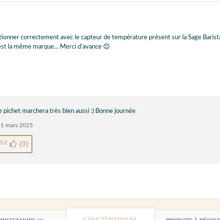
onner correctement avec le capteur de température présent sur la Sage Barista T
c'est la même marque... Merci d'avance 😊
e pichet marchera très bien aussi :) Bonne journée
31 mars 2025
ILE
(0)
CARACTÉRISTIQUES