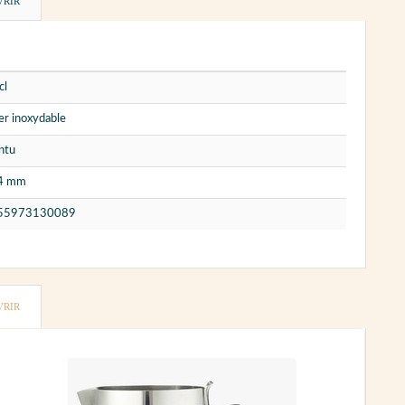
VRIR
cl
er inoxydable
ntu
4 mm
55973130089
VRIR