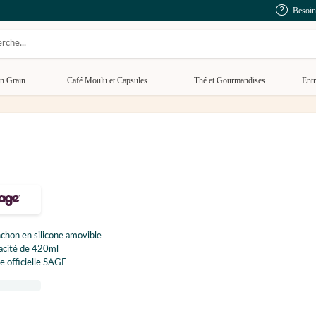
Besoin
n Grain
Café Moulu et Capsules
Thé et Gourmandises
Entr
hon en silicone amovible
acité de 420ml
e officielle SAGE