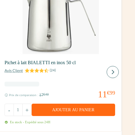
Pichet à lait BIALETTI en inox 50 cl
P
(
24
)
6
11
€99
17
€40
Prix de comparaison :
-
+
AJOUTER AU PANIER
En stock - Expédié sous 24H