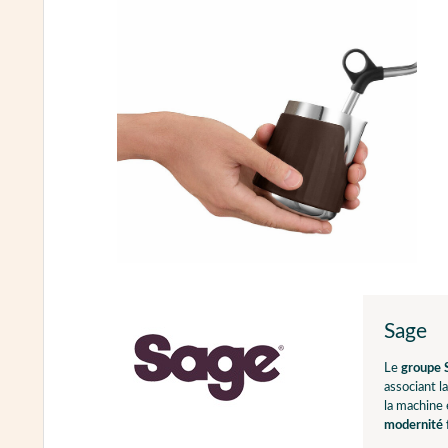
Sage
Le
groupe 
associant l
la machine 
modernité f