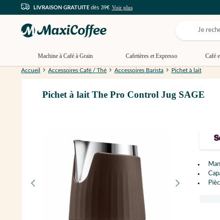
Voir plus
LIVRAISON GRATUITE
dès 39€
Machine à Café à Grain
Cafetières et Expresso
Café e
Accueil
Accessoires Café / Thé
Accessoires Barista
Pichet à lait
Pichet à lait The Pro Control Jug SAGE
Manc
Cap
Pièc