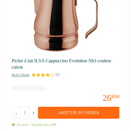
Pichet à lait ILSA Cappuccino Evolution 50cl couleur
cuivre
(
1
)
26
€00
-
+
AJOUTER AU PANIER
En stock - Expédié sous 24H