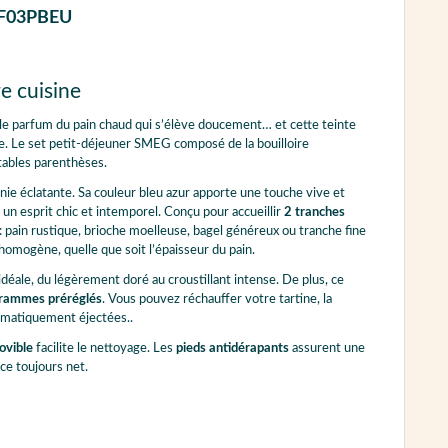
 KLF03PBEU
e cuisine
 le parfum du pain chaud qui s’élève doucement… et cette teinte
ne. Le set petit-déjeuner SMEG composé de la bouilloire
ables parenthèses.
nie éclatante. Sa couleur bleu azur apporte une touche vive et
 un esprit chic et intemporel. Conçu pour accueillir
2 tranches
s : pain rustique, brioche moelleuse, bagel généreux ou tranche fine
omogène, quelle que soit l’épaisseur du pain.
idéale, du légèrement doré au croustillant intense. De plus, ce
rammes préréglés
. Vous pouvez réchauffer votre tartine, la
tomatiquement éjectées..
ovible
facilite le nettoyage. Les
pieds antidérapants
assurent une
e toujours net.