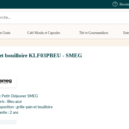
Besoin
n Grain
Café Moulu et Capsules
Thé et Gourmandises
Entr
U et bouilloire KLF03PBEU - SMEG
k Petit-Déjeuner SMEG
ris : Bleu azur
osition : grille-pain et bouilloire
ntie : 2 ans