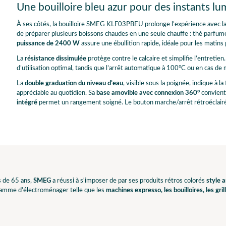
Une bouilloire bleu azur pour des instants l
À ses côtés, la bouilloire SMEG KLF03PBEU prolonge l’expérience avec l
de préparer plusieurs boissons chaudes en une seule chauffe : thé parfumé, 
puissance de 2400 W
assure une ébullition rapide, idéale pour les mati
La
résistance dissimulée
protège contre le calcaire et simplifie l’entretien.
d’utilisation optimal, tandis que l’arrêt automatique à 100°C ou en cas de 
La
double graduation du niveau d’eau
, visible sous la poignée, indique à l
appréciable au quotidien. Sa
base amovible avec connexion 360°
convient 
intégré
permet un rangement soigné. Le bouton marche/arrêt rétroéclairé
s de 65 ans,
SMEG
a réussi à s'imposer de par ses produits rétros colorés
style 
gamme d'électroménager telle que les
machines expresso, les bouilloires, les grill