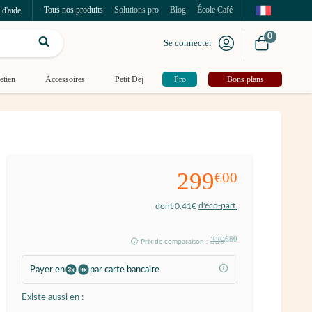
Tous nos produits
Solutions pro
Blog
École Café
 d'aide
0
Se connecter
etien
Accessoires
Petit Dej
Pro
Bons plans
299
€00
d'éco-part.
dont 0.41€
339
€80
Prix de comparaison :
Payer en
par carte bancaire
Existe aussi en :