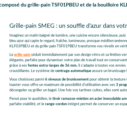
 composé du grille-pain TSF01PBEU et de la bouilloire
Grille-pain SMEG : un souffle d’azur dans votr
Imaginez un matin baigné de lumière, une cuisine encore silencieuse, puis
bleu azur qui capte le regard, fraîche, lumineuse, presque méditerranéen
KLF03PBEU et du grille-pain TSF01PBEU transforme vos réveils en vérit
Le
grille-pain
séduit immédiatement par son design rétro et sa finition ver
élégante, parfaite pour dynamiser votre plan de travail tout en conservant
grâce à ses
fentes extra-larges de 36 mm
, il s’adapte à toutes vos envie
croustillante. Le système de
centrage automatique
assure un brunissage h
Vous choisissez parmi
6 niveaux de brunissement
pour obtenir la texture 
toaster vous offre un maximum de possibilité d'utilisation avec ses
3 prog
décongeler ou griller un bagel. Une fois vos tartines cuites, elles sont au
Pensé pour le quotidien, le
tiroir ramasse-miettes en acier inoxydable am
parfaite stabilité, et le
range-cordon
intégré permet de conserver un espac