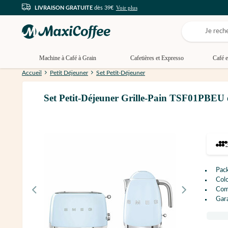
Voir plus
LIVRAISON GRATUITE
dès 39€
Machine à Café à Grain
Cafetières et Expresso
Café e
Accueil
Petit Déjeuner
Set Petit-Déjeuner
Set Petit-Déjeuner Grille-Pain TSF01PBE
Pac
Colo
Comp
Gara