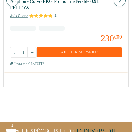
Bouilloire Corvo EKG Pro noir mat/érable 0.9L -
FELLOW
(
1
)
230
€00
-
+
AJOUTER AU PANIER
Livraison GRATUITE
LE SPÉCIALISTE DE
L'UNIVERS DU