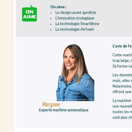
On aime :
Le design avant-gardiste
L'innovation écologique
La technologie SmartBrew
La technologie Airfoam
L'avis de l'
Cette machi
trop large,
Sa forme ov
Les dosette
mois, elles
Néanmoins, 
offrent une 
La machine 
une nouvell
toutes les 
sont plus c