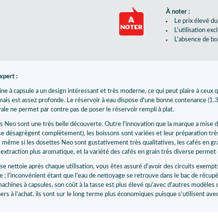
À noter :
Le prix élevé du
L'utilisation ex
L'absence de bo
expert :
ne à capsule a un design intéressant et très moderne, ce qui peut plaire à ceux qu
 mais est assez profonde. Le réservoir à eau dispose d'une bonne contenance (1.3
ale ne permet par contre pas de poser le réservoir rempli à plat.
s Neo sont une très belle découverte. Outre l'innovation que la marque a mise 
 se désagrègent complètement), les boissons sont variées et leur préparation très 
même si les dosettes Neo sont gustativement très qualitatives, les cafés en g
extraction plus aromatique, et la variété des cafés en grain très diverse permet d
se nettoie après chaque utilisation, vous êtes assuré d'avoir des circuits exem
e ; l'inconvénient étant que l'eau de nettoyage se retrouve dans le bac de récu
machines à capsules, son coût à la tasse est plus élevé qu'avec d'autres modèles
hers à l'achat, ils sont sur le long terme plus économiques puisque s'utilisent 