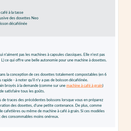
 café à la tasse
clusive des dosettes Neo
isson décaféinée
i n'aiment pas les machines à capsules classiques. Elle n'est pas
 L) ce qui offre une belle autonomie pour une machine à dosettes.
dans la conception de ces dosettes totalement compostables (en 6
rapide - à noter qu'il n'y a pas de boisson décaféinée.
rain broyés à la demande (comme sur une
machine à café à grain
)
e satisfaire tous les goûts.
pts de traces des précédentes boissons lorsque vous en préparez
pération des dosettes, d'une petite contenance. De plus, comme
 de cafetières ou même de machine à café à grain. Si ces modèles
avec des consommables moins onéreux.