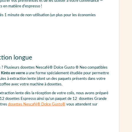
istrer vos préférences et de les utiliser à votre convenance —
ts en matière d'espresso !
 1 minute de non-utilisation (un plus pour les économies
ction longue
les ? Plusieurs dosettes Nescafé® Dolce Gusto ® Neo compatibles
 Kinto en verre
a une forme spécialement étudiée pour permettre
les à extraction lente (dont un des paquets présents dans votre
owcoffee avec votre machine à dosettes.
xtraction lente dès la réception de votre colis, nous avons préparé
e 12 dosettes Espresso ainsi qu'un paquet de 12 dosettes Grande
utres
dosettes Nescafé® Dolce Gusto®
vous attendent sur