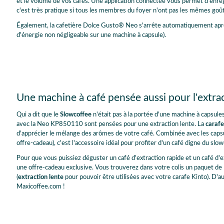
et le volume de vos cafés. Une application connectée vous permet d'enreg
c'est très pratique si tous les membres du foyer n'ont pas les mêmes goû
Également, la cafetière Dolce Gusto® Neo s'arrête automatiquement après
d'énergie non négligeable sur une machine à capsule).
Une machine à café pensée aussi pour l'extra
Qui a dit que le
Slowcoffee
n'était pas à la portée d'une machine à capsu
avec la Neo KP850110 sont pensées pour une extraction lente. La
carafe
d'apprécier le mélange des arômes de votre café. Combinée avec les capsu
offre-cadeau), c'est l'accessoire idéal pour profiter d'un café digne du sl
Pour que vous puissiez déguster un café d'extraction rapide et un café d'e
une offre-cadeau exclusive. Vous trouverez dans votre colis un paquet d
(
extraction lente
pour pouvoir être utilisées avec votre carafe Kinto). D'a
Maxicoffee.com !