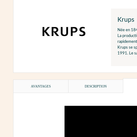
Krups
Née en 184
La producti
rapidement
Krups se s
1991. Le sa
AVANTAGES
DESCRIPTION