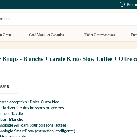
Besoin
n Grain
Café Moulu et Capsules
Thé et Gourmandises
Entr
rups - Blanche + carafe Kinto Slow Coffee + Offre 
ettes acceptées :
Dolce Gusto Neo
 : la diversité des boissons proposées
rface :
Tactile
eur :
Blanche
hnologie AirFoam
pour boissons lactées
hnologie SmartBrew
(extraction intelligente)