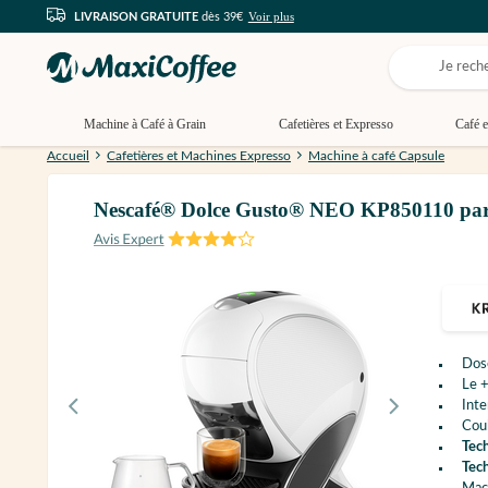
Voir plus
LIVRAISON GRATUITE
dès 39€
Machine à Café à Grain
Cafetières et Expresso
Café e
Accueil
Cafetières et Machines Expresso
Machine à café Capsule
Nescafé® Dolce Gusto® NEO KP850110 par K
Dos
Le +
Inte
Coul
Tec
Tec