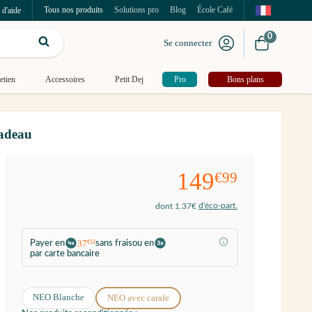
Tous nos produits
Solutions pro
Blog
École Café
 d'aide
0
Se connecter
etien
Accessoires
Petit Dej
Pro
Bons plans
cadeau
149
€99
d'éco-part.
dont 1.37€
37
Payer en
sans frais
ou en
€52
par carte bancaire
NEO Blanche
NEO avec carafe