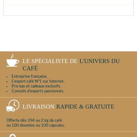
LE SPÉCIALISTE DE
L'UNIVERS DU
CAFÉ
Entreprise française.
L'expert café N°1 sur Internet.
Prix bas et cadeaux exclusifs.
Conseils d'experts passionnés.
LIVRAISON
RAPIDE & GRATUITE
Offerte dès 39€ ou 2 kg de café
ou 100 dosettes ou 100 capsules.