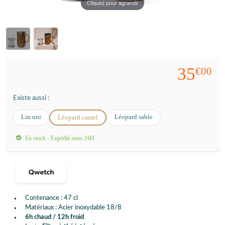
Cliquez pour agrandir
35
€00
Existe aussi :
Lin uni
Léopard sable
Léopard camel
En stock - Expédié sous 24H
Contenance : 47 cl
Matériaux : Acier inoxydable 18/8
6h chaud / 12h froid