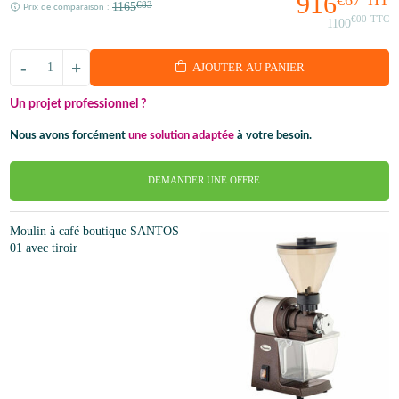
916
1165
€83
Prix de comparaison :
€00
TTC
1100
-
+
AJOUTER AU PANIER
Un projet professionnel ?
Nous avons forcément
une solution adaptée
à votre besoin.
DEMANDER UNE OFFRE
Moulin à café boutique SANTOS
01 avec tiroir