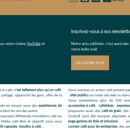
Inscrivez-vous à nos newslett
 sur notre chaîne
YouTube
et
Notre actu caféinée, c’est aussi des
votre boîte mail
EN SAVOIR PLUS
 le café,
c'est tellement plus qu'un café
.
Nous sommes un acteur café présent par
 partage, rapproche les gens, offre de la
,
sites publics
sur notre site web ou dan
Nous rassemblons plus de 350 ma
afé en faisant vivre des
expériences de
accessoires à café
,
cafetières
,
expresso
ochent les uns des autres.
proposons aussi, des
café en grain
, des
roposant différentes formations café ou
Gusto® sont des marques déposées app
 Média café libre et objectif, nous vous
large gamme de thés et infusions
, ai
fé capsules
,
moulins à café
...
corners café pour les entreprises
, des am