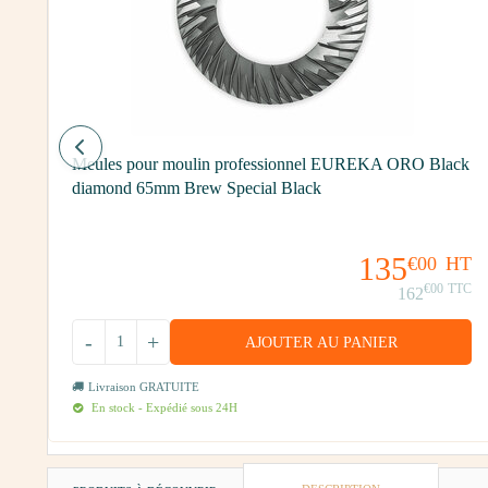
Meules pour moulin professionnel EUREKA ORO Black
diamond 65mm Brew Special Black
T
135
€00
HT
TC
€00
TTC
162
-
+
AJOUTER AU PANIER
Livraison GRATUITE
En stock - Expédié sous 24H