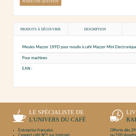
POSER UNE QUESTION
PRODUITS À DÉCOUVRIR
DESCRIPTION
Meules Mazzer 189D pour moulin à café Mazzer Mini Electroniqu
Pour machines
EAN :
LE SPÉCIALISTE DE
LI
L'UNIVERS DU CAFÉ
RA
Entreprise française.
Offerte dès 39
L'expert café N°1 sur Internet.
ou 100 dosette