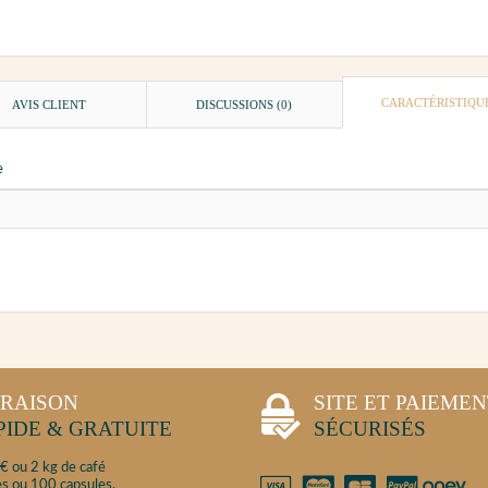
CARACTÉRISTIQU
AVIS CLIENT
DISCUSSIONS (0)
e
VRAISON
SITE ET PAIEME
PIDE & GRATUITE
SÉCURISÉS
€ ou 2 kg de café
s ou 100 capsules.