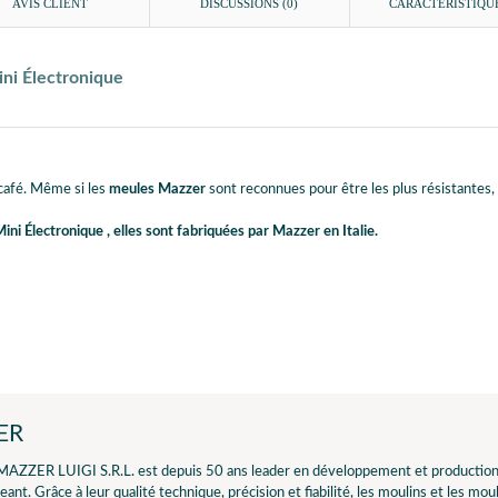
AVIS CLIENT
DISCUSSIONS (0)
CARACTÉRISTIQU
ni Électronique
 café. Même si les
meules Mazzer
sont reconnues pour être les plus résistantes,
ini Électronique
, elles sont fabriquées par Mazzer en Italie.
ER
 MAZZER LUIGI S.R.L. est depuis 50 ans leader en développement et production 
geant. Grâce à leur qualité technique, précision et fiabilité, les moulins et les