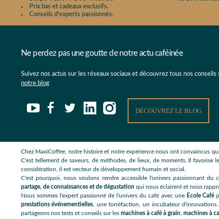
Prix bas et cadeaux exclusifs.
Conseils d'experts passionnés.
Ne perdez pas une goutte de notre actu caféinée
Suivez nos actus sur les réseaux sociaux et découvrez tous nos conseils
notre blog
DÉCOUVREZ LE BLOG
Chez MaxiCoffee, notre histoire et notre expérience nous ont convaincus que
C'est tellement de saveurs, de méthodes, de lieux, de moments. Il favorise le
considération, il est vecteur de développement humain et social.
C'est pourquoi, nous voulons rendre accessible l'univers passionnant du c
partage, de connaissances et de dégustation
qui nous éclairent et nous rappr
Nous sommes l'expert passionné de l'univers du café avec une
Ecole Café
p
prestations événementielles
, une torréfaction, un incubateur d'innovations.
partageons nos tests et conseils sur les
machines à café à grain
,
machines à ca