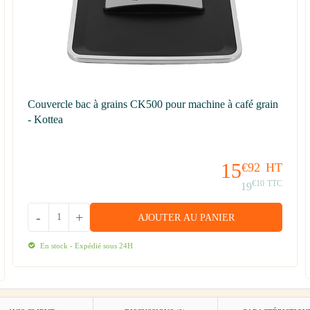
Couvercle bac à grains CK500 pour machine à café grain
- Kottea
15
€92
HT
€10
TTC
19
-
+
AJOUTER AU PANIER
En stock - Expédié sous 24H