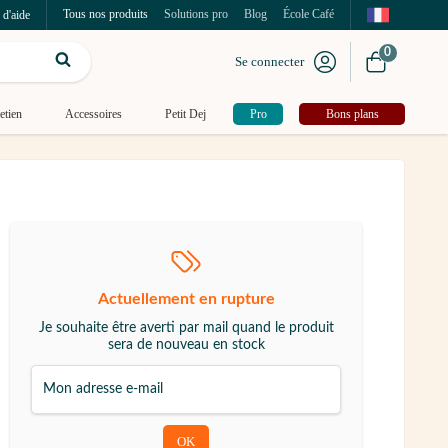
Tous nos produits
Solutions pro
Blog
École Café
 d'aide
0
Se connecter
etien
Accessoires
Petit Dej
Pro
Bons plans
Actuellement en rupture
Je souhaite être averti par mail quand le produit
sera de nouveau en stock