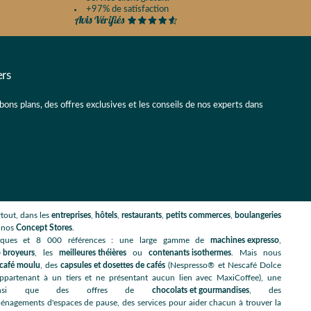
+97% de satisfaction
ers
 bons plans, des offres exclusives et les conseils de nos experts dans
tout, dans les
entreprises
,
hôtels
,
restaurants
,
petits commerces
,
boulangeries
s nos
Concept Stores
.
rques et 8 000 références : une large gamme de
machines expresso
,
 broyeurs
, les
meilleures théières
ou
contenants isothermes
. Mais nous
café moulu
, des
capsules et dosettes de cafés
(Nespresso® et Nescafé Dolce
artenant à un tiers et ne présentant aucun lien avec MaxiCoffee), une
nsi que des offres de
chocolats et gourmandises
, des
énagements d'espaces de pause, des services pour aider chacun à trouver la