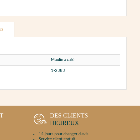
ES
Moulin à café
1-2383
NT
DES CLIENTS
HEUREUX
14 jours pour changer d'avis.
Service client gratuit.