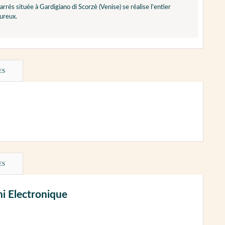
és située à Gardigiano di Scorzè (Venise) se réalise l'entier
ureux.
ES
ES
i Electronique