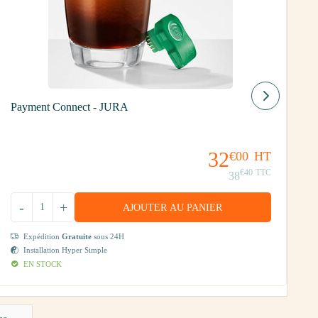
F
Payment Connect - JURA
32
€00
HT
€40
TTC
38
-
+
AJOUTER AU PANIER
Expédition
Gratuite
sous 24H
Installation Hyper Simple
EN STOCK