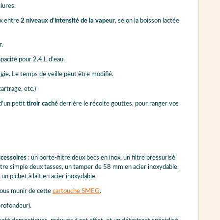
lures.
ix entre
2 niveaux d'intensité de la vapeur
, selon la boisson lactée
r.
acité pour 2.4 L d'eau.
ie. Le temps de veille peut être modifié.
artrage, etc.)
'un petit
tiroir caché
derrière le récolte gouttes, pour ranger vos
cessoires
: un porte-filtre deux becs en inox, un filtre pressurisé
 filtre simple deux tasses, un tamper de 58 mm en acier inoxydable,
n pichet à lait en acier inoxydable.
 vous munir de cette
cartouche SMEG
.
profondeur).