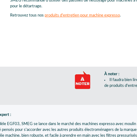
SMEG recommande d'utiliser des pastilles de nettoyage pour machines à ca
pour le détartrage.
Retrouvez tous nos
produits d'entretien pour machine expresso
.
À noter :
Il faudra bien 
de produits d'entre
expert :
èle EGF03, SMEG se lance dans le marché des machines expresso avec moulin inté
 pensés pour s'accorder avec les autres produits électroménagers de la marque
lie machine, bien robuste, et facile à prendre en main avec les filtres pressurisé