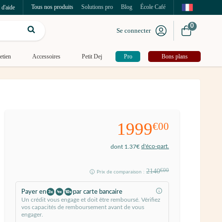
Tous nos produits
Solutions pro
Blog
École Café
 d'aide
0
Se connecter
etien
Accessoires
Petit Dej
Pro
Bons plans
1999
€00
d'éco-part.
dont 1.37€
2140
€00
Prix de comparaison :
Payer en
par carte bancaire
Un crédit vous engage et doit être remboursé. Vérifiez
vos capacités de remboursement avant de vous
engager.