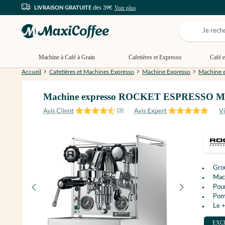
Voir plus
LIVRAISON GRATUITE
dès 39€
Machine à Café à Grain
Cafetières et Expresso
Café e
Accueil
Cafetières et Machines Expresso
Machine Expresso
Machine e
Machine expresso ROCKET ESPRESSO Moz
(
3
)
Gro
Mac
Pour
Pom
Le +
EXC