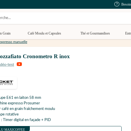
Besoin
n Grain
Café Moulu et Capsules
Thé et Gourmandises
Entr
xpresso manuelle
zafiato Cronometro R inox
upe E61 en laiton 58 mm
hine expresso Prosumer
 café en grain fraîchement moulu
pe rotative
 : Timer digital en façade + PID
LU MAXICOFFEE