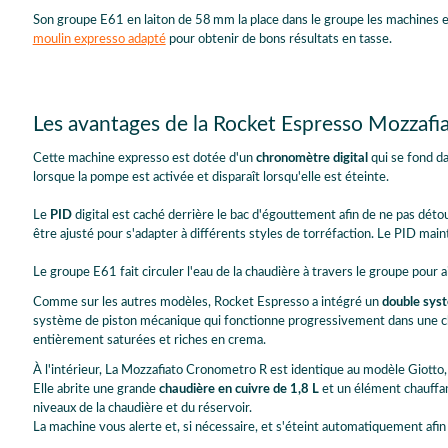
Son groupe E61 en laiton de 58 mm la place dans le groupe les machines ex
moulin expresso adapté
pour obtenir de bons résultats en tasse.
Les avantages de la Rocket Espresso Mozzaf
Cette machine expresso est dotée d'un
chronomètre digital
qui se fond da
lorsque la pompe est activée et disparaît lorsqu'elle est éteinte.
Le
PID
digital est caché derrière le bac d'égouttement afin de ne pas détour
être ajusté pour s'adapter à différents styles de torréfaction. Le PID main
Le groupe E61 fait circuler l'eau de la chaudière à travers le groupe pour a
Comme sur les autres modèles, Rocket Espresso a intégré un
double syst
système de piston mécanique qui fonctionne progressivement dans une ch
entièrement saturées et riches en crema.
À l'intérieur, La Mozzafiato Cronometro R est identique au modèle Giotto, e
Elle abrite une grande
chaudière en cuivre de 1,8 L
et un élément chauffa
niveaux de la chaudière et du réservoir.
La machine vous alerte et, si nécessaire, et s'éteint automatiquement afin 