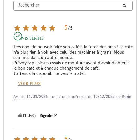
5
/
5
AVIS VÉRIFIÉ
Très cool de pouvoir faire son café à la force des bras ! Le café 
n'a plus rien à voir avec celui des machines à grains. Nous 
sommes dans un autre monde.

Prévoyez plusieurs essais de mouture avant d'avoir d'obtenir 
le bon café et à chaque changement de café.

J'attends la disponibilité vers le maté
...
VOIR PLUS
Avis du
11/01/2026
, suite à une expérience du
13/12/2025
par
Kevin
F.
UTILE
(0)
Signaler
5
/
5