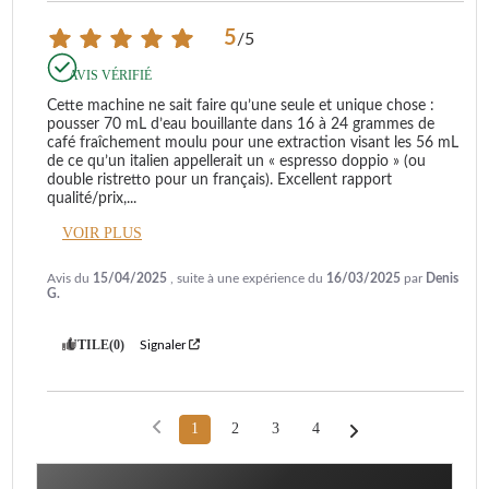
5
/
5
AVIS VÉRIFIÉ
Cette machine ne sait faire qu’une seule et unique chose : 
pousser 70 mL d’eau bouillante dans 16 à 24 grammes de 
café fraîchement moulu pour une extraction visant les 56 mL 
de ce qu’un italien appellerait un « espresso doppio » (ou 
double ristretto pour un français). Excellent rapport 
qualité/prix,
...
VOIR PLUS
Avis du
15/04/2025
, suite à une expérience du
16/03/2025
par
Denis
G.
UTILE
(0)
Signaler
1
2
3
4