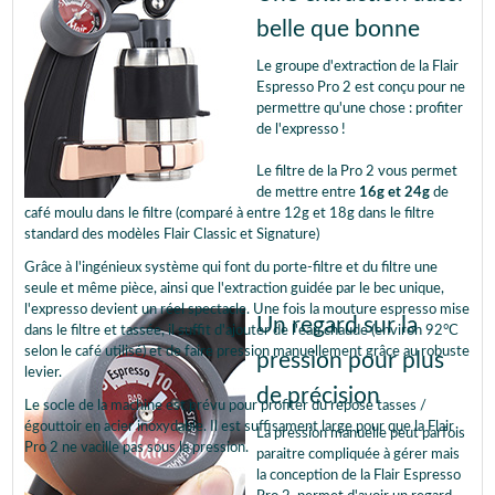
belle que bonne
Le groupe d'extraction de la Flair
Espresso Pro 2 est conçu pour ne
permettre qu'une chose : profiter
de l'expresso !
Le filtre de la Pro 2 vous permet
de mettre entre
16g et 24g
de
café moulu dans le filtre (comparé à entre 12g et 18g dans le filtre
standard des modèles Flair Classic et Signature)
Grâce à l'ingénieux système qui font du porte-filtre et du filtre une
seule et même pièce, ainsi que l'extraction guidée par le bec unique,
l'expresso devient un réel spectacle. Une fois la mouture espresso mise
Un regard sur la
dans le filtre et tassée, il suffit d'ajouter de l'eau chaude (environ 92°C
selon le café utilisé) et de faire pression manuellement grâce au robuste
pression pour plus
levier.
de précision
Le socle de la machine est prévu pour profiter du repose tasses /
égouttoir en acier inoxydable. Il est suffisament large pour que la Flair
La pression manuelle peut parfois
Pro 2 ne vacille pas sous la pression.
paraitre compliquée à gérer mais
la conception de la Flair Espresso