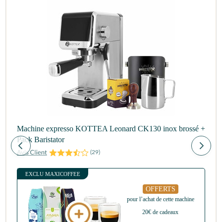
Machine expresso KOTTEA Leonard CK130 inox brossé +
Pack Baristator
(
29
)
EXCLU MAXICOFFEE
OFFERTS
pour l’achat de cette machine
20€ de cadeaux