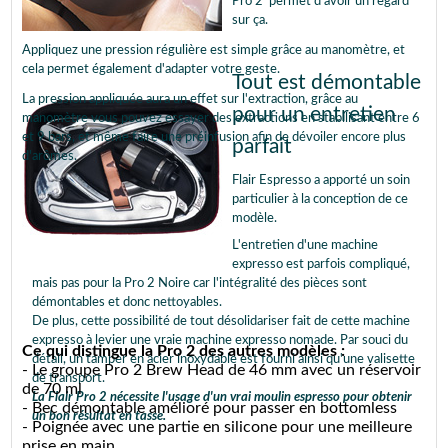
Pro 2 permet d'avoir un regard
sur ça.
Appliquez une pression régulière est simple grâce au manomètre, et
cela permet également d'adapter votre geste.
Tout est démontable
La pression appliquée aura un effet sur l'extraction, grâce au
pour un entretien
manomètre vous pouvez essayer des extractions en stabilisant entre 6
et 9 bars, et même faire une préinfusion afin de dévoiler encore plus
parfait
d'arômes.
Flair Espresso a apporté un soin
particulier à la conception de ce
modèle.
L'entretien d'une machine
expresso est parfois compliqué,
mais pas pour la Pro 2 Noire car l'intégralité des pièces sont
démontables et donc nettoyables.
De plus, cette possibilité de tout désolidariser fait de cette machine
expresso à levier une vraie machine expresso nomade. Par souci du
Ce qui distingue la Pro 2 des autres modèles :
détail, un tamper en acier inoxydable est fourni ainsi qu'une valisette
- Le groupe Pro 2 Brew Head de 46 mm avec un réservoir
de transport.
de 70 ml
La Flair Pro 2 nécessite l'usage d'un vrai moulin espresso pour obtenir
- Bec démontable amélioré pour passer en bottomless
un bon résultat en tasse.
- Poignée avec une partie en silicone pour une meilleure
prise en main