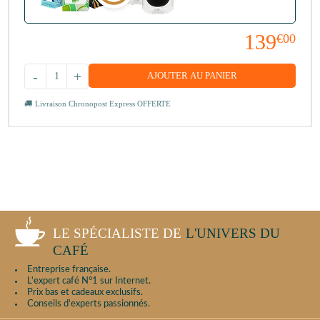
139
€00
-
+
AJOUTER AU PANIER
Livraison Chronopost Express OFFERTE
LE SPÉCIALISTE DE
L'UNIVERS DU
CAFÉ
Entreprise française.
L'expert café N°1 sur Internet.
Prix bas et cadeaux exclusifs.
Conseils d'experts passionnés.