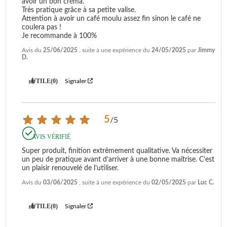
avoir un bon créma.

Très pratique grâce à sa petite valise.

Attention à avoir un café moulu assez fin sinon le café ne 
coulera pas !

Je recommande à 100%
Avis du
25/06/2025
, suite à une expérience du
24/05/2025
par
Jimmy
D.
UTILE
(0)
Signaler
5
/
5
AVIS VÉRIFIÉ
Super produit, finition extrêmement qualitative. Va nécessiter 
un peu de pratique avant d’arriver à une bonne maîtrise. C’est 
un plaisir renouvelé de l’utiliser.
Avis du
03/06/2025
, suite à une expérience du
02/05/2025
par
Luc C.
UTILE
(0)
Signaler