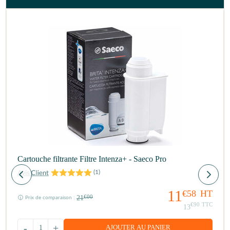
Cartouche filtrante Filtre Intenza+ - Saeco Pro
(
1
)
11
€58
HT
21
€00
Prix de comparaison :
€90
TTC
13
-
+
AJOUTER AU PANIER