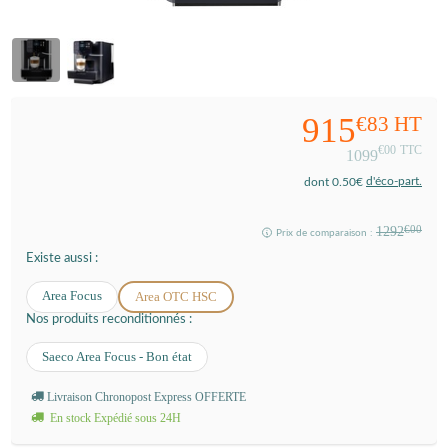
915
€83
HT
€00
TTC
1099
d'éco-part.
dont 0.50€
1292
€00
Prix de comparaison :
Existe aussi :
Area Focus
Area OTC HSC
Nos produits reconditionnés :
Saeco Area Focus - Bon état
Livraison Chronopost Express OFFERTE
En stock Expédié sous 24H