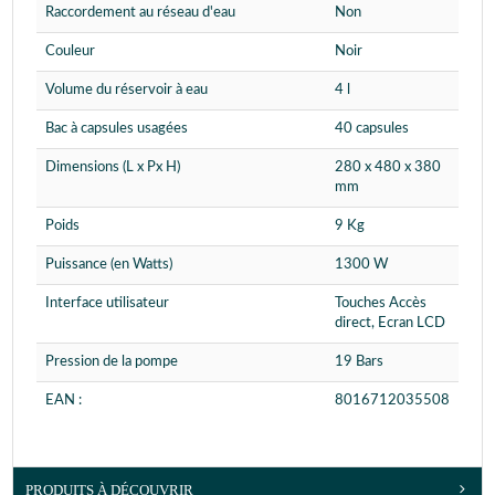
Raccordement au réseau d'eau
Non
Couleur
Noir
Volume du réservoir à eau
4 l
Bac à capsules usagées
40 capsules
Dimensions (L x Px H)
280 x 480 x 380
mm
Poids
9 Kg
Puissance (en Watts)
1300 W
Interface utilisateur
Touches Accès
direct, Ecran LCD
Pression de la pompe
19 Bars
EAN :
8016712035508
PRODUITS À DÉCOUVRIR