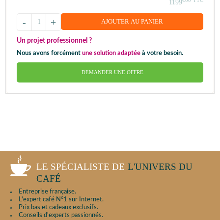
€00
TTC
1199
-
+
AJOUTER AU PANIER
Un projet professionnel ?
Nous avons forcément
une solution adaptée
à votre besoin.
DEMANDER UNE OFFRE
LE SPÉCIALISTE DE
L'UNIVERS DU
CAFÉ
Entreprise française.
L'expert café N°1 sur Internet.
Prix bas et cadeaux exclusifs.
Conseils d'experts passionnés.