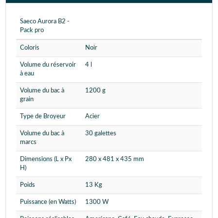
Saeco Aurora B2 -
Pack pro
Coloris
Noir
Volume du réservoir
4 l
à eau
Volume du bac à
1200 g
grain
Type de Broyeur
Acier
Volume du bac à
30 galettes
marcs
Dimensions (L x Px
280 x 481 x 435 mm
H)
Poids
13 Kg
Puissance (en Watts)
1300 W