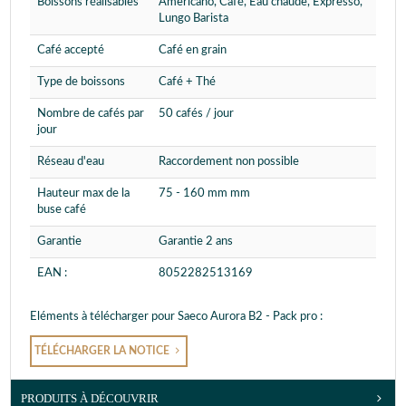
Boissons réalisables
Americano, Café, Eau chaude, Expresso,
Lungo Barista
Café accepté
Café en grain
Type de boissons
Café + Thé
Nombre de cafés par
50 cafés / jour
jour
Réseau d'eau
Raccordement non possible
Hauteur max de la
75 - 160 mm mm
buse café
Garantie
Garantie 2 ans
EAN :
8052282513169
Eléments à télécharger pour Saeco Aurora B2 - Pack pro :
TÉLÉCHARGER LA NOTICE
PRODUITS À DÉCOUVRIR