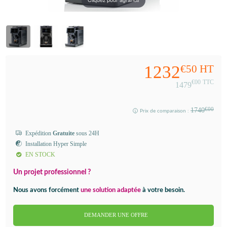
1232
€50
HT
€00
TTC
1479
1740
€00
Prix de comparaison :
Expédition
Gratuite
sous 24H
Installation Hyper Simple
EN STOCK
Un projet professionnel ?
Nous avons forcément
une solution adaptée
à votre besoin.
DEMANDER UNE OFFRE