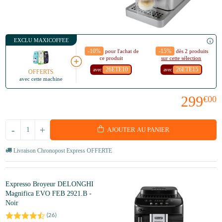
EXCLU MAXICOFFEE
-10%
-15%
pour l'achat de
dès 2 produits
ce produit
sur cette sélection
26ETE10
26ETE15
avec
avec
OFFERTS
avec cette machine
299
€00
-
+
AJOUTER AU PANIER
Livraison Chronopost Express OFFERTE
Expresso Broyeur DELONGHI
Magnifica EVO FEB 2921.B -
Noir
(
26
)