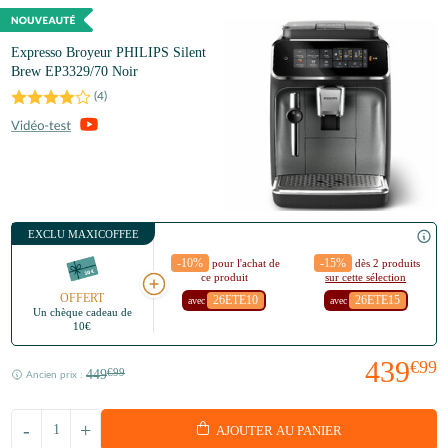
Expresso Broyeur PHILIPS Silent
Brew EP3329/70 Noir
(
4
)
EXCLU MAXICOFFEE
-10%
-15%
pour l'achat de
dès 2 produits
ce produit
sur cette sélection
OFFERT
26ETE10
26ETE15
avec
avec
Un chèque cadeau de
10€
439
€99
449
€99
Ancien prix :
-
+
AJOUTER AU PANIER