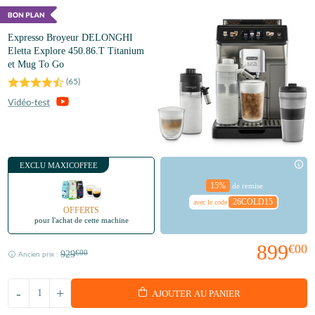
Expresso Broyeur DELONGHI
Eletta Explore 450.86.T Titanium
et Mug To Go
(
65
)
EXCLU MAXICOFFEE
15%
de remise
26COLD15
avec le code
OFFERTS
pour l'achat de cette machine
899
€00
929
€00
Ancien prix :
-
+
AJOUTER AU PANIER