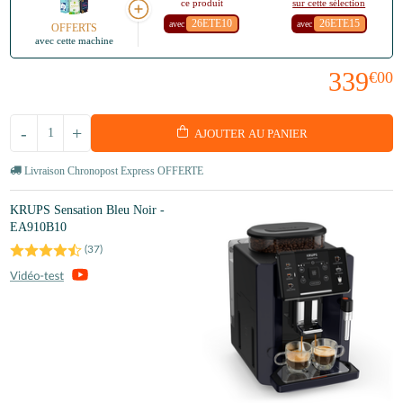
ce produit
sur cette sélection
26ETE10
26ETE15
avec
avec
OFFERTS
avec cette machine
339
€00
-
+
AJOUTER AU PANIER
Livraison Chronopost Express OFFERTE
KRUPS Sensation Bleu Noir -
EA910B10
(
37
)