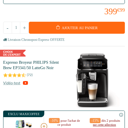
399
€99
-
+
AJOUTER AU PANIER
Livraison Chronopost Express OFFERTE
Expresso Broyeur PHILIPS Silent
Brew EP3341/50 LatteGo Noir
(
72
)
EXCLU MAXICOFFEE
-10%
-15%
pour l'achat de
dès 2 produits
ce produit
sur cette sélection