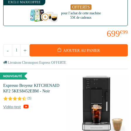
EXCLU MAXICOFFEE
OFFERTS
pour l’achat de cette machine
55€ de cadeaux
699
€99
-
+
AJOUTER AU PANIER
Livraison Chronopost Express OFFERTE
Expresso Broyeur KITCHENAID
KF2 5KES8452EBM - Noir
(
5
)