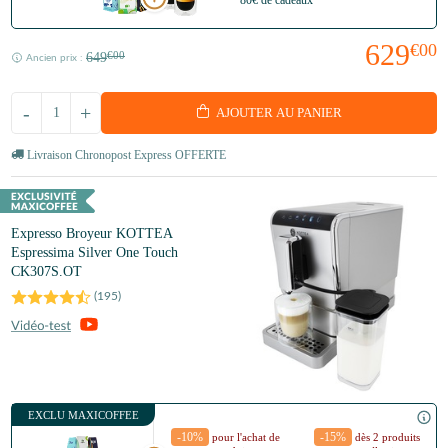
80€ de cadeaux
629
€00
649
€00
Ancien prix :
-
+
AJOUTER AU PANIER
Livraison Chronopost Express OFFERTE
Expresso Broyeur KOTTEA
Espressima Silver One Touch
CK307S.OT
(
195
)
EXCLU MAXICOFFEE
-10%
-15%
pour l'achat de
dès 2 produits