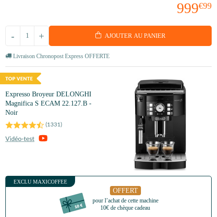
999
€99
-
+
AJOUTER AU PANIER
Livraison Chronopost Express OFFERTE
Expresso Broyeur DELONGHI
Magnifica S ECAM 22.127.B -
Noir
(
1331
)
EXCLU MAXICOFFEE
OFFERT
pour l’achat de cette machine
10€ de chèque cadeau