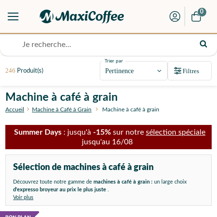
0
Trier par
246
Filtres
Produit(s)
Machine à café à grain
Accueil
Machine à Café à Grain
Machine à café à grain
Summer Days
: jusqu'à
-15%
sur notre
sélection spéciale
jusqu'au 16/08
Sélection de machines à café à grain
Découvrez toute notre gamme de
machines à café à grain :
un
large choix
d'expresso broyeur
au prix le plus juste
.
Voir plus