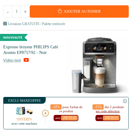
-
+
AJOUTER AU PANIER
Livraison GRATUITE / Palette renforcée
Expresso broyeur PHILIPS Café
Aromis EP8757/92 - Noir
EXCLU MAXICOFFEE
-10%
-15%
pour l'achat de
dès 2 produits
ce produit
sur cette sélection
26ETE10
26ETE15
avec
avec
OFFERTS
avec cette machine