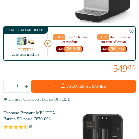
EXCLU MAXICOFFEE
-10%
-15%
pour l'achat de
dès 2 produits
ce produit
sur cette sélection
26ETE10
26ETE15
avec
avec
OFFERTS
avec cette machine
549
€99
-
+
AJOUTER AU PANIER
Livraison Chronopost Express OFFERTE
Expresso Broyeur MELITTA
Barista SE noire F830-003
(
8
)