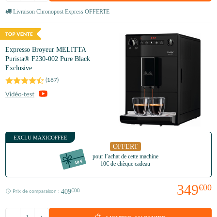
Livraison Chronopost Express OFFERTE
Expresso Broyeur MELITTA
Purista® F230-002 Pure Black
Exclusive
(
187
)
EXCLU MAXICOFFEE
OFFERT
pour l’achat de cette machine
10€ de chèque cadeau
349
€00
409
€00
Prix de comparaison :