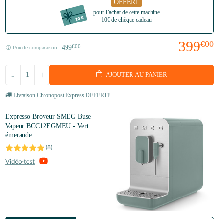
OFFERT
pour l’achat de cette machine
10€ de chèque cadeau
399
€00
499
€00
Prix de comparaison :
-
+
AJOUTER AU PANIER
Livraison Chronopost Express OFFERTE
Expresso Broyeur SMEG Buse
Vapeur BCC12EGMEU - Vert
émeraude
(
8
)