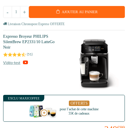
-
+
AJOUTER AU PANIER
Livraison Chronopost Express OFFERTE
Expresso Broyeur PHILIPS
SilentBrew EP2331/10 LatteGo
Noir
(
51
)
EXCLU MAXICOFFEE
OFFERTS
pour l’achat de cette machine
55€ de cadeaux
€99