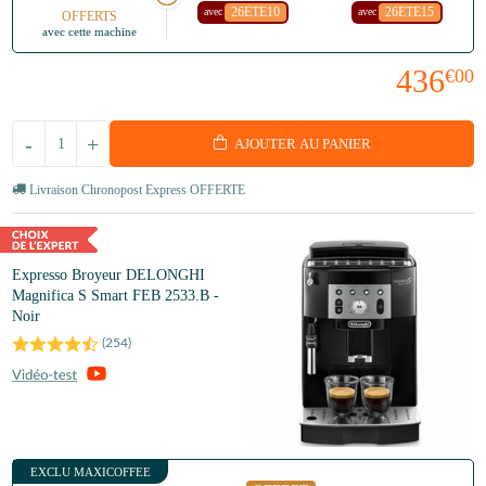
26ETE10
26ETE15
avec
avec
OFFERTS
avec cette machine
436
€00
-
+
AJOUTER AU PANIER
Livraison Chronopost Express OFFERTE
Expresso Broyeur DELONGHI
Magnifica S Smart FEB 2533.B -
Noir
(
254
)
EXCLU MAXICOFFEE