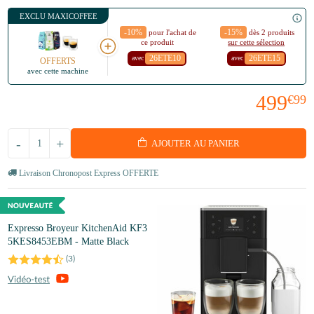
EXCLU MAXICOFFEE
-10%
-15%
pour l'achat de
dès 2 produits
ce produit
sur cette sélection
26ETE10
26ETE15
avec
avec
OFFERTS
avec cette machine
499
€99
-
+
AJOUTER AU PANIER
Livraison Chronopost Express OFFERTE
Expresso Broyeur KitchenAid KF3
5KES8453EBM - Matte Black
(
3
)