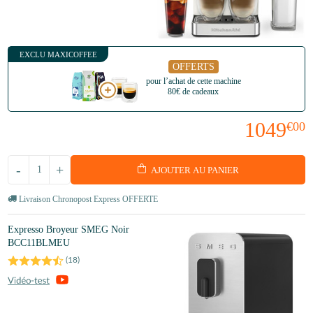
EXCLU MAXICOFFEE
OFFERTS
pour l’achat de cette machine
80€ de cadeaux
1049
€00
-
+
AJOUTER AU PANIER
Livraison Chronopost Express OFFERTE
Expresso Broyeur SMEG Noir
BCC11BLMEU
(
18
)