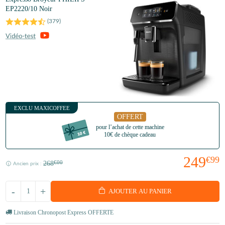
EP2220/10 Noir
(
379
)
EXCLU MAXICOFFEE
OFFERT
pour l’achat de cette machine
10€ de chèque cadeau
249
€99
268
€00
Ancien prix :
-
+
AJOUTER AU PANIER
Livraison Chronopost Express OFFERTE