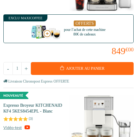
EXCLU MAXICOFFEE
OFFERTS
pour l’achat de cette machine
80€ de cadeaux
849
€00
-
+
AJOUTER AU PANIER
Livraison Chronopost Express OFFERTE
Expresso Broyeur KITCHENAID
KF4 5KES8454EPL - Blanc
(
3
)