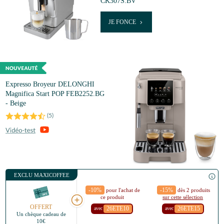
CK307S.BV
JE FONCE
Expresso Broyeur DELONGHI
Magnifica Start POP FEB2252.BG
- Beige
(
5
)
EXCLU MAXICOFFEE
-10%
-15%
pour l'achat de
dès 2 produits
ce produit
sur cette sélection
OFFERT
26ETE10
26ETE15
avec
avec
Un chèque cadeau de
10€