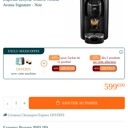
Aroma Signature - Noir
EXCLU MAXICOFFEE
-10%
-15%
pour l'achat de
dès 2 produits
ce produit
sur cette sélection
26ETE10
26ETE15
avec
avec
OFFERTS
avec cette machine
599
€00
-
+
AJOUTER AU PANIER
Livraison Chronopost Express OFFERTE
Expresso Broyeur PHILIPS