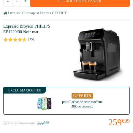
-
+
AJOUTER AU PANIER
Livraison Chronopost Express OFFERTE
Expresso Broyeur PHILIPS
EP1220/00 Noir mat
(
35
)
EXCLU MAXICOFFEE
OFFERTS
pour l’achat de cette machine
30€ de cadeaux
259
€99
309
€99
Prix de comparaison :