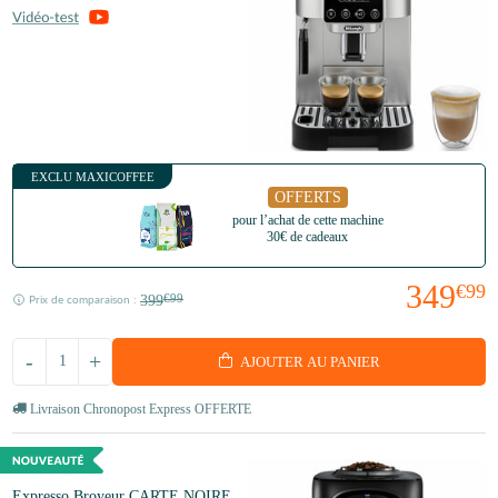
EXCLU MAXICOFFEE
OFFERTS
pour l’achat de cette machine
30€ de cadeaux
349
€99
399
€99
Prix de comparaison :
-
+
AJOUTER AU PANIER
Livraison Chronopost Express OFFERTE
Expresso Broyeur CARTE NOIRE