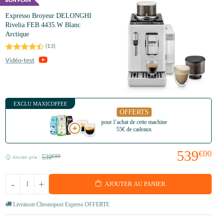
Expresso Broyeur DELONGHI
Rivelia FEB 4435.W Blanc
Arctique
(
13
)
EXCLU MAXICOFFEE
OFFERTS
pour l’achat de cette machine
55€ de cadeaux
539
€00
539
€99
Ancien prix :
-
+
AJOUTER AU PANIER
Livraison Chronopost Express OFFERTE