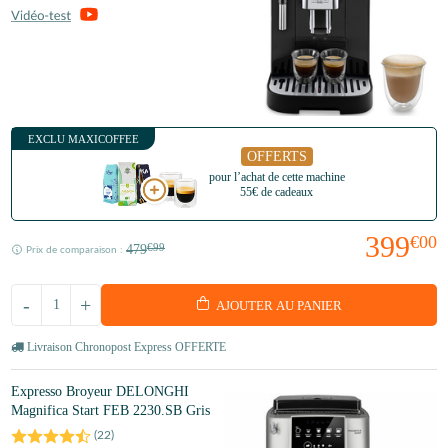
EXCLU MAXICOFFEE
OFFERTS
pour l’achat de cette machine
55€ de cadeaux
399
€00
479
€99
Prix de comparaison :
-
+
AJOUTER AU PANIER
Livraison Chronopost Express OFFERTE
Expresso Broyeur DELONGHI
Magnifica Start FEB 2230.SB Gris
(
22
)