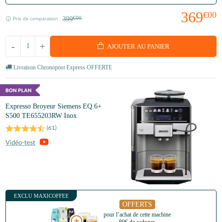
369
€00
399
€00
Prix de comparaison :
-
+
AJOUTER AU PANIER
Livraison Chronopost Express OFFERTE
Expresso Broyeur Siemens EQ.6+
S500 TE655203RW Inox
(
61
)
EXCLU MAXICOFFEE
OFFERTS
pour l’achat de cette machine