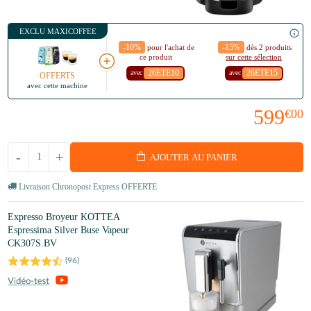
EXCLU MAXICOFFEE
-10%
-15%
pour l'achat de
dès 2 produits
ce produit
sur cette sélection
26ETE10
26ETE15
avec
avec
OFFERTS
avec cette machine
599
€00
-
+
AJOUTER AU PANIER
Livraison Chronopost Express OFFERTE
Expresso Broyeur KOTTEA
Espressima Silver Buse Vapeur
CK307S.BV
(
96
)