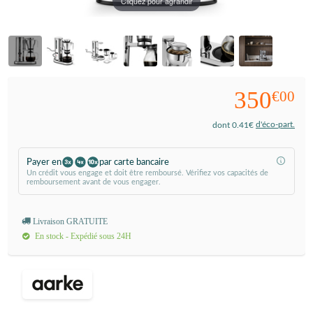
Cliquez pour agrandir
350
€00
d'éco-part.
dont 0.41€
Payer en
par carte bancaire
Un crédit vous engage et doit être remboursé. Vérifiez vos capacités de
remboursement avant de vous engager.
Livraison GRATUITE
En stock - Expédié sous 24H