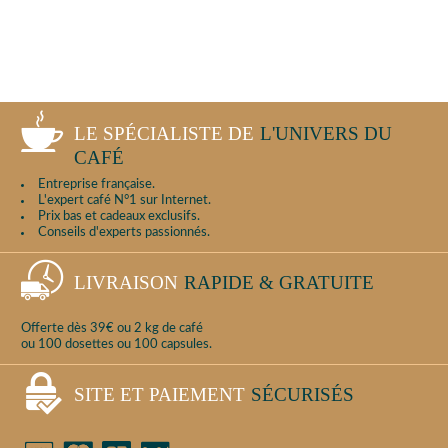
LE SPÉCIALISTE DE
L'UNIVERS DU
CAFÉ
Entreprise française.
L'expert café N°1 sur Internet.
Prix bas et cadeaux exclusifs.
Conseils d'experts passionnés.
LIVRAISON
RAPIDE & GRATUITE
Offerte dès 39€ ou 2 kg de café
ou 100 dosettes ou 100 capsules.
SITE ET PAIEMENT
SÉCURISÉS