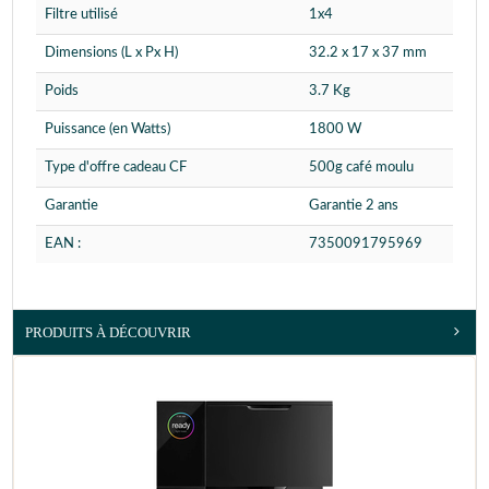
Filtre utilisé
1x4
Dimensions (L x Px H)
32.2 x 17 x 37 mm
Poids
3.7 Kg
Puissance (en Watts)
1800 W
Type d'offre cadeau CF
500g café moulu
Garantie
Garantie 2 ans
EAN :
7350091795969
PRODUITS À DÉCOUVRIR